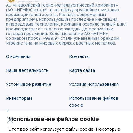
АО «Навоийский горно-металлургический комбинат»
(АО «НГМК») входит в четвёрку крупнейших мировых
производителей золота. Являясь современным
предприятием, использующим последние инновации
и передовые технологии, компания освоила полный цикл
производства: от геологоразведки до реализации
готовой продукции. Золотые слитки АО «НГМК»
со знаком пробы «999,9» стали узнаваемым брендом
Узбекистана на мировых биржах цветных металлов.
О компании
Контакты
Наша деятельность
Карта сайта
Устойчивое развитие
Условия использования
Инвесторам
Использование файлов
cookie
Пресс-центр
Использование файлов cookie
Открытые данные
Карьера
Этот веб-сайт использует файлы cookie. Некоторые
RSS - лента