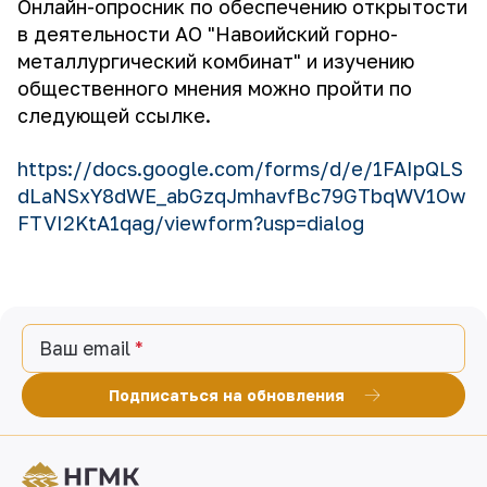
Онлайн-опросник по обеспечению открытости
в деятельности АО "Навоийский горно-
металлургический комбинат" и изучению
общественного мнения можно пройти по
следующей ссылке.
https://docs.google.com/forms/d/e/1FAIpQLS
dLaNSxY8dWE_abGzqJmhavfBc79GTbqWV1Ow
FTVI2KtA1qag/viewform?usp=dialog
Ваш email
Подписаться на обновления