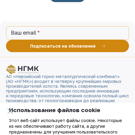
Ваш email
Подписаться на обновления
АО «Навоийский горно-металлургический комбинат»
(АО «НГМК») входит в четвёрку крупнейших мировых
производителей золота. Являясь современным
предприятием, использующим последние инновации
и передовые технологии, компания освоила полный цикл
производства: от геологоразведки до реализации
готовой продукции. Золотые слитки АО «НГМК»
Использование файлов cookie
со знаком пробы «999,9» стали узнаваемым брендом
Узбекистана на мировых биржах цветных металлов.
Этот веб-сайт использует файлы cookie. Некоторые
из них обеспечивают работу сайта, а другие
О компании
Контакты
предназначены для улучшения пользовательского