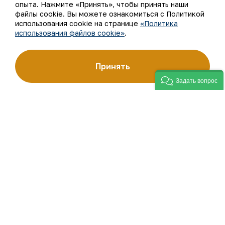
опыта. Нажмите «Принять», чтобы принять наши
Наша деятельность
Карта сайта
файлы cookie. Вы можете ознакомиться с Политикой
использования cookie на странице
«Политика
использования файлов cookie»
.
Устойчивое развитие
Условия использования
Инвесторам
Использование файлов
Принять
cookie
Задать вопрос
Пресс-центр
Открытые данные
Карьера
RSS - лента
Цифровое правительство
©
АО «НГМК»,
2026