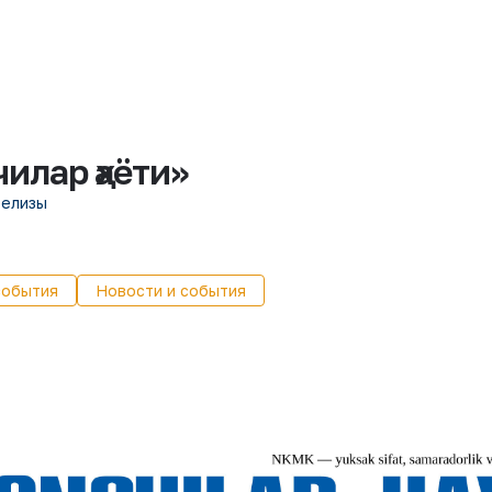
илар ҳаёти»
релизы
события
Новости и события