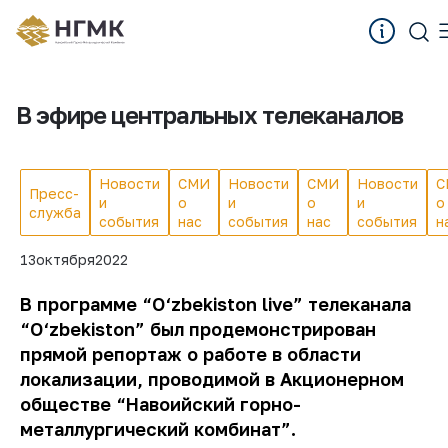
В эфире центральных телеканалов
Новости
СМИ
Новости
СМИ
Новости
С
Пресс-
и
о
и
о
и
о
служба
события
нас
события
нас
события
н
13
октября
2022
В программе “O‘zbekiston live” телеканала
“O‘zbekiston” был продемонстрирован
прямой репортаж о работе в области
локализации, проводимой в Акционерном
обществе “Навоийский горно-
металлургический комбинат”.