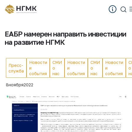
ЕАБР намерен направить инвестиции
на развитие НГМК
Новости
СМИ
Новости
СМИ
Новости
С
Пресс-
и
о
и
о
и
о
служба
события
нас
события
нас
события
н
8
ноября
2022