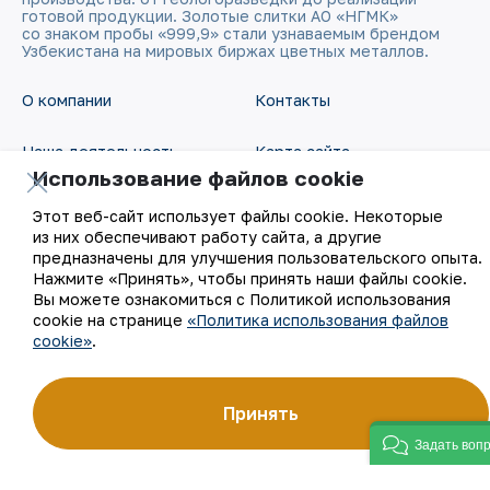
готовой продукции. Золотые слитки АО «НГМК»
со знаком пробы «999,9» стали узнаваемым брендом
Узбекистана на мировых биржах цветных металлов.
О компании
Контакты
Наша деятельность
Карта сайта
Использование файлов cookie
Устойчивое развитие
Условия использования
Этот веб-сайт использует файлы cookie. Некоторые
из них обеспечивают работу сайта, а другие
Инвесторам
Использование файлов
предназначены для улучшения пользовательского опыта.
Нажмите «Принять», чтобы принять наши файлы cookie.
cookie
Вы можете ознакомиться с Политикой использования
Пресс-центр
cookie на странице
«Политика использования файлов
Открытые данные
cookie»
.
Карьера
RSS - лента
Цифровое правительство
Принять
Задать воп