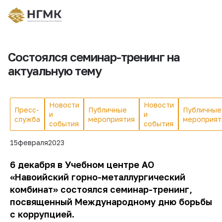
Состоялся семинар-тренинг на
актуальную тему
Новости
Новости
Пресс-
Публичные
Публичные
и
и
служба
мероприятия
мероприят
события
события
15
февраля
2023
6 декабря в Учебном центре АО
«Навоийский горно-металлургический
комбинат» состоялся семинар-тренинг,
посвященный Международному дню борьбы
с коррупцией.