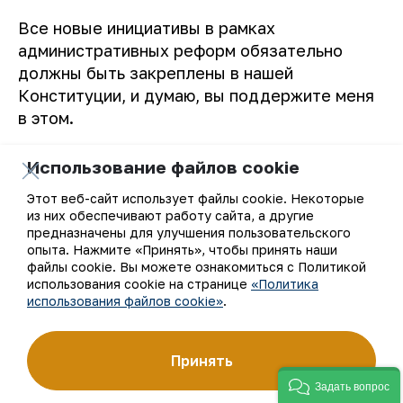
Все новые инициативы в рамках
административных реформ обязательно
должны быть закреплены в нашей
Конституции, и думаю, вы поддержите меня
в этом.
В текущем году мы приняли новый Закон «О
Использование файлов cookie
государственной гражданской службе».
Этот веб-сайт использует файлы cookie. Некоторые
Отныне прием на государственные
из них обеспечивают работу сайта, а другие
должности будет осуществляться
предназначены для улучшения пользовательского
исключительно на конкурсной основе.
опыта. Нажмите «Принять», чтобы принять наши
файлы cookie. Вы можете ознакомиться с Политикой
Работа всех руководителей будет
использования cookie на странице
«Политика
оцениваться по наиболее важным
использования файлов cookie»
.
показателям эффективности.
Принять
Ежегодно будем обучать по 500
специалистов в лучших зарубежных вузах и
Задать вопрос