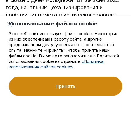
года, начальник цеха цианирования и
сорбции Гидрометаллургического завода
№7 АО “НГМК” Улугбек Кувондиков
Использование файлов cookie
награжден медалью “Келажак бунёдкори”.
Этот веб-сайт использует файлы cookie. Некоторые
из них обеспечивают работу сайта, а другие
Пресс-служба АО “НГМК”.
предназначены для улучшения пользовательского
опыта. Нажмите «Принять», чтобы принять наши
файлы cookie. Вы можете ознакомиться с Политикой
использования cookie на странице
«Политика
использования файлов cookie»
.
К списку
Принять
Ваш email
Подписаться на обновления