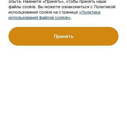
опыта. Нажмите «Принять», чтобы принять наши
файлы cookie. Вы можете ознакомиться с Политикой
использования cookie на странице
«Политика
использования файлов cookie»
.
АО «Навоийский горно-металлургический комбинат»
(АО «НГМК») входит в четвёрку крупнейших мировых
Принять
производителей золота. Являясь современным
предприятием, использующим последние инновации
и передовые технологии, компания освоила полный цикл
производства: от геологоразведки до реализации
готовой продукции. Золотые слитки АО «НГМК»
со знаком пробы «999,9» стали узнаваемым брендом
Узбекистана на мировых биржах цветных металлов.
О компании
Контакты
Наша деятельность
Карта сайта
Устойчивое развитие
Условия использования
Инвесторам
Использование файлов
cookie