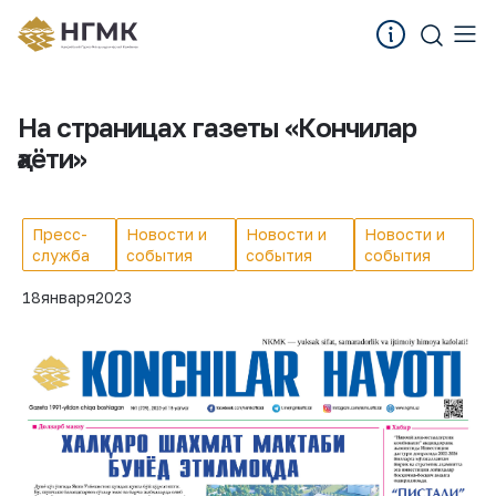
На страницах газеты «Кончилар
ҳаёти»
Пресс-
Новости и
Новости и
Новости и
служба
события
события
события
18
января
2023