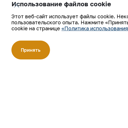
Использование файлов cookie
Основной целью этого является пов
Этот веб-сайт использует файлы cookie. Нек
предотвращение возможных несчаст
пользовательского опыта. Нажмите «Принять
cookie на странице
«Политика использования
Принять
Состоялась встреча с генеральн
Азиатской федера
Подпишитесь на обновления: