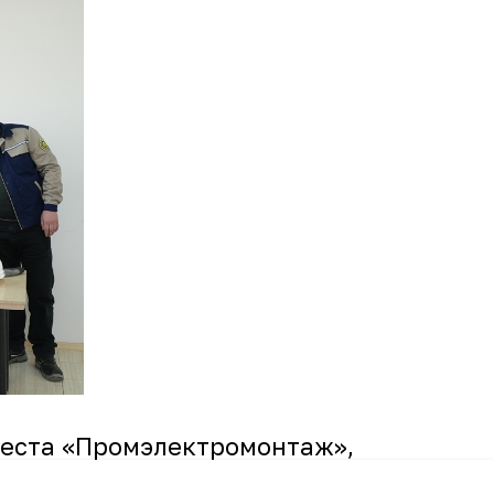
реста «Промэлектромонтаж»,
тинском районе.