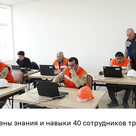
ены знания и навыки 40 сотрудников т
дке на месторождении Пистали в Нура