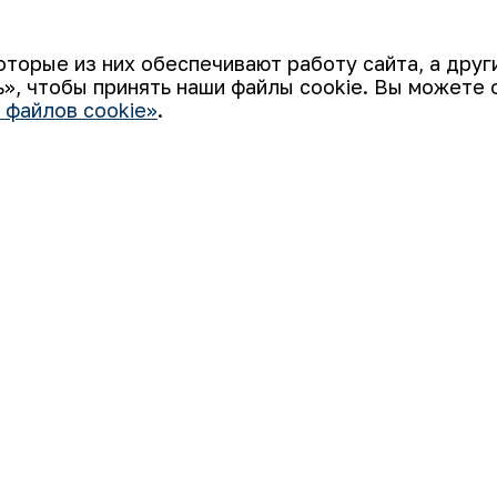
ышение знаний сотрудников по охране 
оторые из них обеспечивают работу сайта, а дру
ных случаев на производстве.
», чтобы принять наши файлы cookie. Вы можете 
 файлов cookie»
.
ым секретарем
Статья сотр
К списку
ции плавания
зарубежном 
Ваш email