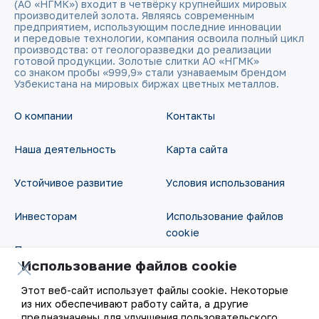
(АО «НГМК») входит в четвёрку крупнейших мировых
производителей золота. Являясь современным
предприятием, использующим последние инновации
и передовые технологии, компания освоила полный цикл
производства: от геологоразведки до реализации
готовой продукции. Золотые слитки АО «НГМК»
со знаком пробы «999,9» стали узнаваемым брендом
Узбекистана на мировых биржах цветных металлов.
О компании
Контакты
Наша деятельность
Карта сайта
Устойчивое развитие
Условия использования
Инвесторам
Использование файлов
cookie
Пресс-центр
Использование файлов cookie
Открытые данные
Карьера
Этот веб-сайт использует файлы cookie. Некоторые
RSS - лента
из них обеспечивают работу сайта, а другие
Цифровое правительство
предназначены для улучшения пользовательского