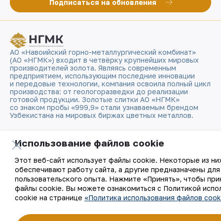
Подписаться на обновления
АО «Навоийский горно-металлургический комбинат»
(АО «НГМК») входит в четвёрку крупнейших мировых
производителей золота. Являясь современным
предприятием, использующим последние инновации
и передовые технологии, компания освоила полный цикл
производства: от геологоразведки до реализации
готовой продукции. Золотые слитки АО «НГМК»
со знаком пробы «999,9» стали узнаваемым брендом
Узбекистана на мировых биржах цветных металлов.
О компании
Контакты
Использование файлов cookie
Этот веб-сайт использует файлы cookie. Некоторые из ни
Наша деятельность
Карта сайта
обеспечивают работу сайта, а другие предназначены для
пользовательского опыта. Нажмите «Принять», чтобы при
Устойчивое развитие
Условия использования
файлы cookie. Вы можете ознакомиться с Политикой испо
cookie на странице
«Политика использования файлов cook
Инвесторам
Использование файлов
cookie