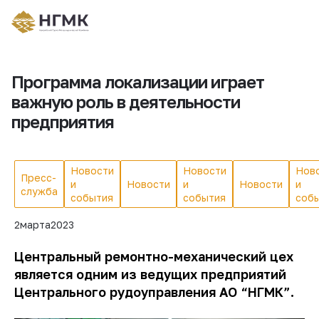
Программа локализации играет
важную роль в деятельности
предприятия
Новости
Новости
Нов
Пресс-
и
Новости
и
Новости
и
служба
события
события
соб
2
марта
2023
Центральный ремонтно-механический цех
является одним из ведущих предприятий
Центрального рудоуправления АО “НГМК”.