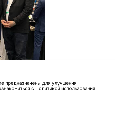
гие предназначены для улучшения
ознакомиться с Политикой использования
щества «Навоийский горно-
го директора по вопросам
налу и административным вопросам