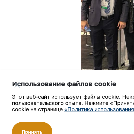
Использование файлов cookie
Этот веб-сайт использует файлы cookie. Нек
пользовательского опыта. Нажмите «Принять
cookie на странице
«Политика использования
В текущем году в конференции уча
металлургический комбинат», в ча
трансформации Е.Антонов, замести
Принять