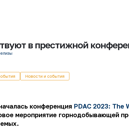
твуют в престижной конфере
релизы
события
Новости и события
 началась конференция
PDAC 2023: The W
овое мероприятие горнодобывающей про
аемых.