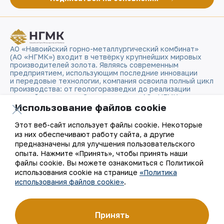
АО «Навоийский горно-металлургический комбинат»
(АО «НГМК») входит в четвёрку крупнейших мировых
производителей золота. Являясь современным
предприятием, использующим последние инновации
и передовые технологии, компания освоила полный цикл
производства: от геологоразведки до реализации
готовой продукции. Золотые слитки АО «НГМК»
со знаком пробы «999,9» стали узнаваемым брендом
Использование файлов cookie
Узбекистана на мировых биржах цветных металлов.
Этот веб-сайт использует файлы cookie. Некоторые
из них обеспечивают работу сайта, а другие
О компании
Контакты
предназначены для улучшения пользовательского
опыта. Нажмите «Принять», чтобы принять наши
Наша деятельность
Карта сайта
файлы cookie. Вы можете ознакомиться с Политикой
использования cookie на странице
«Политика
использования файлов cookie»
.
Устойчивое развитие
Условия использования
Инвесторам
Использование файлов
Принять
cookie