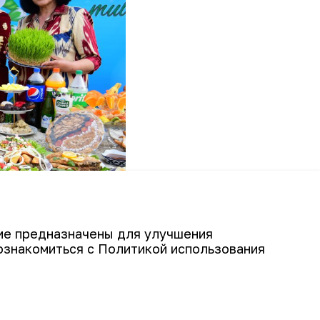
гие предназначены для улучшения
ознакомиться с Политикой использования
иками трех предприятий и их