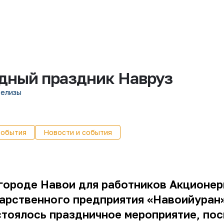
дный праздник Навруз
релизы
события
Новости и события
 городе Навои для работников Акционе
дарственного предприятия «Навоийуран
стоялось праздничное мероприятие, по