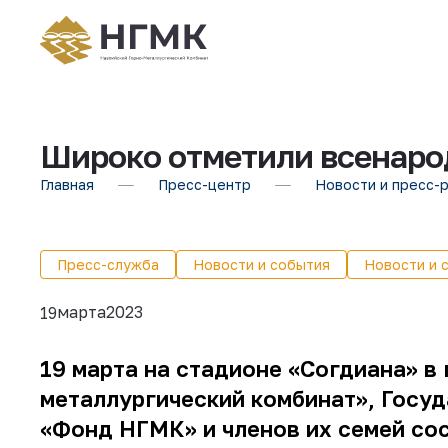
Широко отметили всенаро
Главная
Пресс-центр
Новости и пресс-
Пресс-служба
Новости и события
Новости и 
марта
2023
19
19 марта на стадионе «Согдиана» в
металлургический комбинат», Госу
«Фонд НГМК» и членов их семей со