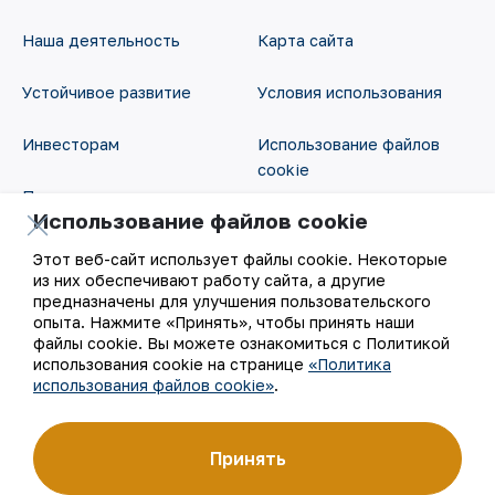
Наша деятельность
Карта сайта
Устойчивое развитие
Условия использования
Инвесторам
Использование файлов
cookie
Пресс-центр
Использование файлов cookie
Открытые данные
Карьера
Этот веб-сайт использует файлы cookie. Некоторые
RSS - лента
из них обеспечивают работу сайта, а другие
Цифровое правительство
предназначены для улучшения пользовательского
опыта. Нажмите «Принять», чтобы принять наши
файлы cookie. Вы можете ознакомиться с Политикой
использования cookie на странице
«Политика
использования файлов cookie»
.
Принять
©
АО «НГМК»,
2026