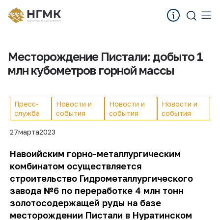
Месторождение Пистали: добыто 1
млн кубометров горной массы
Пресс-
Новости и
Новости и
Новости и
служба
события
события
события
27
марта
2023
Навоийским горно-металлургическим
комбинатом осуществляется
строительство Гидрометаллургического
завода №6 по переработке 4 млн тонн
золотосодержащей руды на базе
месторождении Пистали в Нуратинском