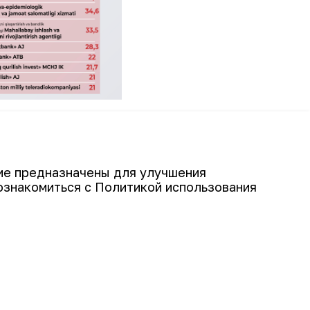
гический комбинат занял 1 место
гие предназначены для улучшения
ознакомиться с Политикой использования