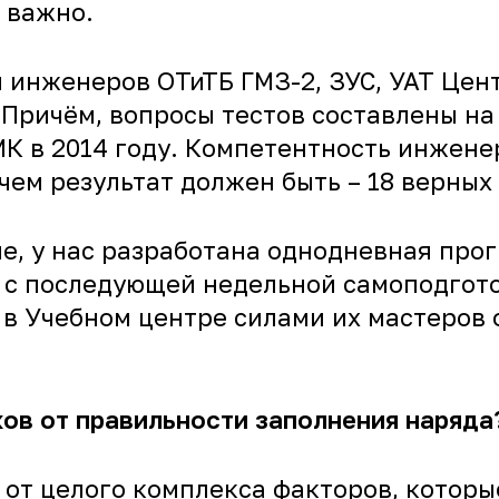
 важно.
 инженеров ОТиТБ ГМЗ-2, ЗУС, УАТ Цен
Причём, вопросы тестов составлены на
К в 2014 году. Компетентность инжене
м результат должен быть – 18 верных 
ие, у нас разработана однодневная про
а с последующей недельной самоподгот
 в Учебном центре силами их мастеров 
ков от правильности заполнения наряда
т от целого комплекса факторов, котор