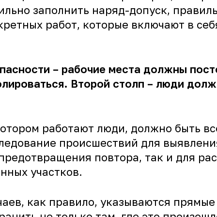
ильно заполнить наряд-допуск, правил
ретных работ, которые включают в себя
опасности – рабочие места должны пост
олироваться. Второй столп – люди долж
 котором работают люди, должно быть вс
следование происшествий для выявлени
 предотвращения повтора, так и для ра
нных участков.
чаев, как правило, указываются прямые
транить не только там, где это произошл