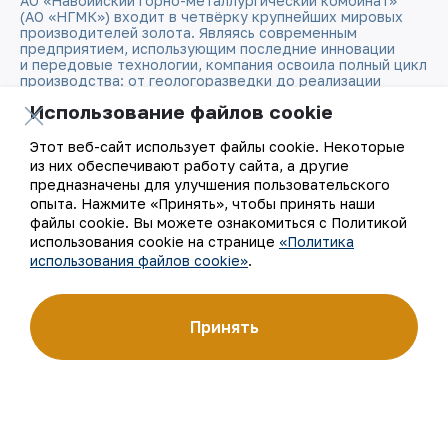
АО «Навоийский горно-металлургический комбинат»
(АО «НГМК») входит в четвёрку крупнейших мировых
производителей золота. Являясь современным
предприятием, использующим последние инновации
и передовые технологии, компания освоила полный цикл
производства: от геологоразведки до реализации
готовой продукции. Золотые слитки АО «НГМК»
Использование файлов cookie
со знаком пробы «999,9» стали узнаваемым брендом
Узбекистана на мировых биржах цветных металлов.
Этот веб-сайт использует файлы cookie. Некоторые
из них обеспечивают работу сайта, а другие
О компании
Контакты
предназначены для улучшения пользовательского
опыта. Нажмите «Принять», чтобы принять наши
Наша деятельность
Карта сайта
файлы cookie. Вы можете ознакомиться с Политикой
использования cookie на странице
«Политика
использования файлов cookie»
.
Устойчивое развитие
Условия использования
Инвесторам
Использование файлов
Принять
cookie
Пресс-центр
Открытые данные
Карьера
RSS - лента