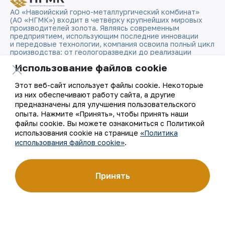
АО «Навоийский горно-металлургический комбинат»
(АО «НГМК») входит в четвёрку крупнейших мировых
производителей золота. Являясь современным
предприятием, использующим последние инновации
и передовые технологии, компания освоила полный цикл
производства: от геологоразведки до реализации
готовой продукции. Золотые слитки АО «НГМК»
Использование файлов cookie
со знаком пробы «999,9» стали узнаваемым брендом
Узбекистана на мировых биржах цветных металлов.
Этот веб-сайт использует файлы cookie. Некоторые
из них обеспечивают работу сайта, а другие
О компании
Контакты
предназначены для улучшения пользовательского
опыта. Нажмите «Принять», чтобы принять наши
Наша деятельность
Карта сайта
файлы cookie. Вы можете ознакомиться с Политикой
использования cookie на странице
«Политика
использования файлов cookie»
.
Устойчивое развитие
Условия использования
Инвесторам
Использование файлов
Принять
cookie
Пресс-центр
Открытые данные
Карьера