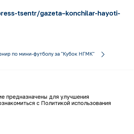
ess-tsentr/gazeta–konchilar-hayoti-
рнир по мини-футболу за "Кубок НГМК"
гие предназначены для улучшения
ознакомиться с Политикой использования
Подписаться