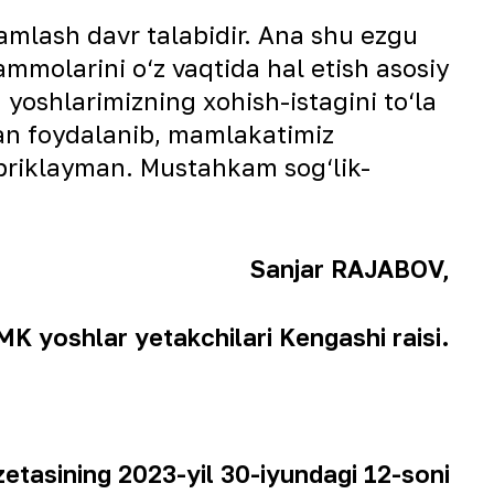
amlash davr talabidir. Ana shu ezgu
mmolarini o‘z vaqtida hal etish asosiy
yoshlarimizning xohish-istagini to‘la
dan foydalanib, mamlakatimiz
tabriklayman. Mustahkam sog‘lik-
Sanjar RAJABOV,
K yoshlar yetakchilari Kengashi raisi.
etasining 2023-yil 30-iyundagi 12-soni