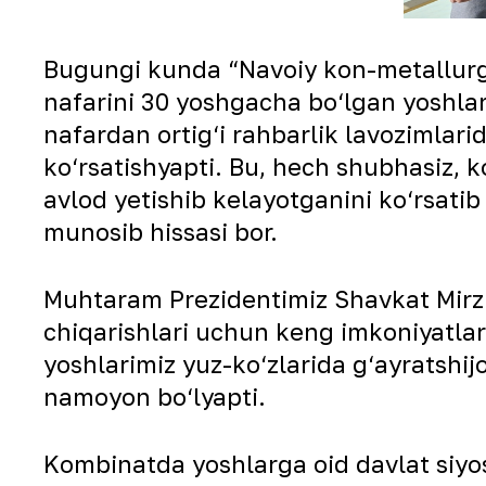
Bugungi kunda “Navoiy kon-metallurgiy
nafarini 30 yoshgacha bo‘lgan yoshlar 
nafardan ortig‘i rahbarlik lavozimlarid
ko‘rsatishyapti. Bu, hech shubhasiz, 
avlod yetishib kelayotganini ko‘rsati
munosib hissasi bor.
Muhtaram Prezidentimiz Shavkat Mirzi
chiqarishlari uchun keng imkoniyatla
yoshlarimiz yuz-ko‘zlarida g‘ayratshij
namoyon bo‘lyapti.
Kombinatda yoshlarga oid davlat siyos