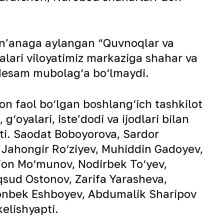
 anʼanaga aylangan “Quvnoqlar va
qalari viloyatimiz markaziga shahar va
 desam mubolag‘a bo‘lmaydi.
yon faol bo‘lgan boshlang‘ich tashkilot
g‘oyalari, isteʼdodi va ijodlari bilan
ti. Saodat Boboyorova, Sardor
 Jahongir Ro‘ziyev, Muhiddin Gadoyev,
jon Mo‘munov, Nodirbek To‘yev,
sud Ostonov, Zarifa Yarasheva,
vlonbek Eshboyev, Abdumalik Sharipov
elishyapti.