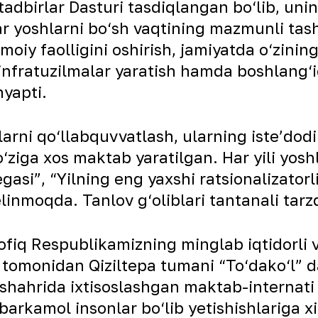
dbirlar Dasturi tasdiqlangan bo‘lib, uning
r yoshlarni bo‘sh vaqtining mazmunli tashki
imoiy faolligini oshirish, jamiyatda o‘zini
infratuzilmalar yaratish hamda boshlang‘ic
nyapti.
rni qo‘llabquvvatlash, ularning isteʼdodi
‘ziga xos maktab yaratilgan. Har yili yosh
asi”, “Yilning eng yaxshi ratsionalizatorli
kelinmoqda. Tanlov g‘oliblari tantanali tar
fiq Respublikamizning minglab iqtidorli v
 tomonidan Qiziltepa tumani “To‘dako‘l” 
hahrida ixtisoslashgan maktab-internati 
arkamol insonlar bo‘lib yetishishlariga x