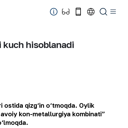
i kuch hisoblanadi
i ostida qizg‘in o‘tmoqda. Oylik
Navoiy kon-metallurgiya kombinati”
bo‘lmoqda.