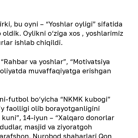
rki, bu oyni – “Yoshlar oyligi” sifatida
ldik. Oylikni o‘ziga xos , yoshlarimiz
ar ishlab chiqildi.
 “Rahbar va yoshlar”, “Motivatsiya
 faoliyatda muvaffaqiyatga erishgan
mini-futbol bo‘yicha “NKMK kubogi”
iy faolligi olib borayotganligini
h kuni”, 14-iyun – “Xalqaro donorlar
dudlar, masjid va ziyoratgoh
Zarafshon, Nurobod shaharlari Qon