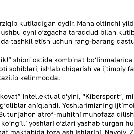
iqib kutiladigan oydir. Mana oltinchi yildi
shbu oyni o‘zgacha taraddud bilan kutib o
da tashkil etish uchun rang-barang dasturl
lik!” shiori ostida kombinat bo‘linmalarida
oti sohiblari, ishlab chiqarish va ijtimoiy
kazilib kelinmoqda.
kovat” intellektual o‘yini, “Kibersport”, 
, g‘oliblar aniqlandi. Yoshlarimizning ijtimo
– “Butunjahon atrof-muhitni muhofaza qilis
o‘ngilli yoshlari o‘zlari yashab turgan hu
at maktabida tozalash ishlarini, Navoiy, 