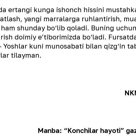
da ertangi kunga ishonch hissini mustahk
atlash, yangi marralarga ruhlantirish, mua
 ham shunday bo‘lib qoladi. Buning uchun 
arish doimiy eʼtiborimizda bo‘ladi. Fursat
 – Yoshlar kuni munosabati bilan qizg‘in 
rlar tilayman.
NKM
Manba: “Konchilar hayoti” gaz