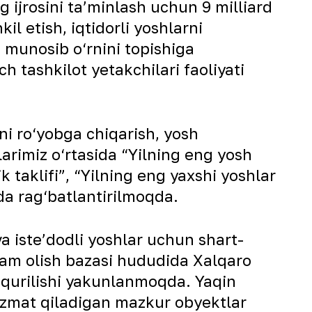
 ijrosini taʼminlash uchun 9 milliard
l etish, iqtidorli yoshlarni
ng munosib o‘rnini topishiga
h tashkilot yetakchilari faoliyati
ni ro‘yobga chiqarish, yosh
larimiz o‘rtasida “Yilning eng yosh
k taklifi”, “Yilning eng yaxshi yoshlar
zda rag‘batlantirilmoqda.
a isteʼdodli yoshlar uchun shart-
dam olish bazasi hududida Xalqaro
qurilishi yakunlanmoqda. Yaqin
izmat qiladigan mazkur obyektlar