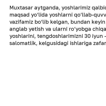
Muxtasar aytganda, yoshlarimiz qalbi
maqsad yo‘lida yoshlarni qo‘llab-quvv
vazifamiz bo‘lib kelgan, bundan keyin
anglab yetish va ularni ro‘yobga chiq
yoshlarini, tengdoshlarimizni 30 iyun
salomatlik, kelgusidagi ishlariga zafa