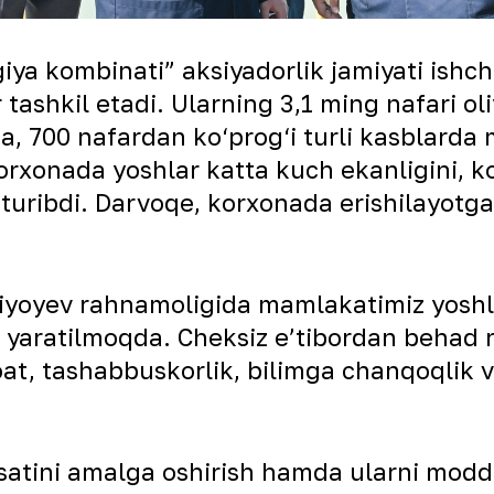
a kombinati” aksiyadorlik jamiyati ishchi
tashkil etadi. Ularning 3,1 ming nafari ol
a, 700 nafardan ko‘prog‘i turli kasblarda 
korxonada yoshlar katta kuch ekanligini,
b turibdi. Darvoqe, korxonada erishilayot
yoyev rahnamoligida mamlakatimiz yoshlari
r yaratilmoqda. Cheksiz eʼtibordan beha
oat, tashabbuskorlik, bilimga chanqoqlik v
atini amalga oshirish hamda ularni moddi