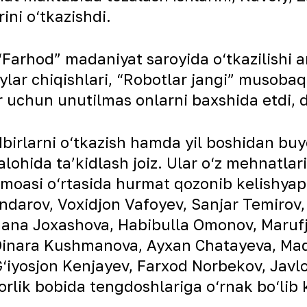
ini o‘tkazishdi.
 “Farhod” madaniyat saroyida o‘tkazilishi
jeylar chiqishlari, “Robotlar jangi” musoba
 uchun unutilmas onlarni baxshida etdi,
adbirlarni o‘tkazish hamda yil boshidan bu
ohida taʼkidlash joiz. Ular o‘z mehnatlari, 
amoasi o‘rtasida hurmat qozonib kelishyap
darov, Voxidjon Vafoyev, Sanjar Temirov,
mana Joxashova, Habibulla Omonov, Maruf
Dinara Kushmanova, Ayxan Chatayeva, Maq
 G‘iyosjon Kenjayev, Farxod Norbekov, Ja
rlik bobida tengdoshlariga o‘rnak bo‘lib k