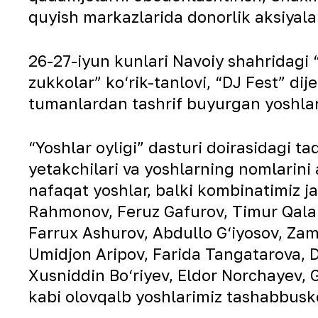
quyish markazlarida donorlik aksiyalar
26-27-iyun kunlari Navoiy shahridagi
zukkolar” ko‘rik-tanlovi, “DJ Fest” di
tumanlardan tashrif buyurgan yoshlar
“Yoshlar oyligi” dasturi doirasidagi t
yetakchilari va yoshlarning nomlarini al
nafaqat yoshlar, balki kombinatimiz j
Rahmonov, Feruz Gafurov, Timur Qalan
Farrux Ashurov, Abdullo G‘iyosov, Za
Umidjon Aripov, Farida Tangatarova, 
Xusniddin Bo‘riyev, Eldor Norchayev,
kabi olovqalb yoshlarimiz tashabbusko