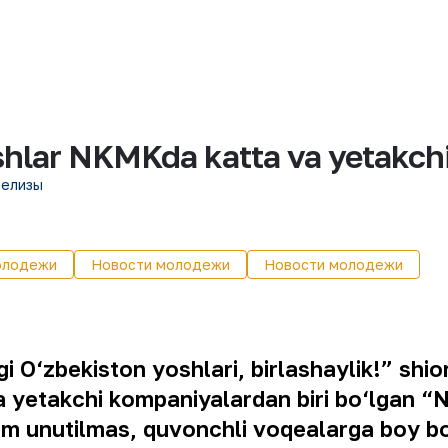
oshlar NKMKda katta va yetakch
релизы
олодежи
Новости молодежи
Новости молодежи
 O‘zbekiston yoshlari, birlashaylik!” shior
ha yetakchi kompaniyalardan biri bo‘lgan “
ham unutilmas, quvonchli voqealarga boy 