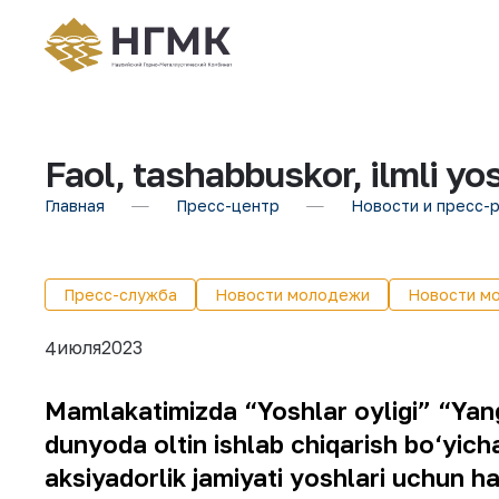
Faol, tashabbuskor, ilmli y
Главная
Пресс-центр
Новости и пресс-
Пресс-служба
Новости молодежи
Новости м
июля
2023
4
Mamlakatimizda “Yoshlar oyligi” “Yangi
dunyoda oltin ishlab chiqarish bo‘yic
aksiyadorlik jamiyati yoshlari uchun 