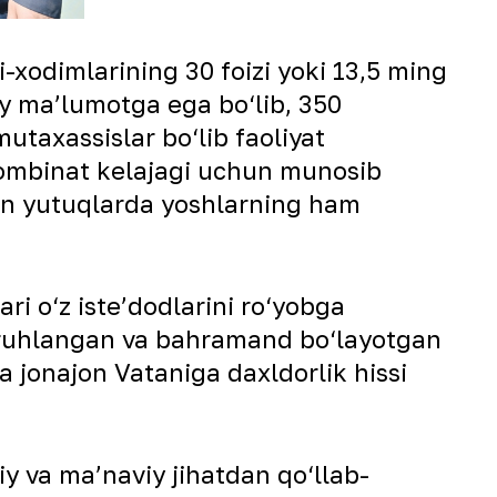
-xodimlarining 30 foizi yoki 13,5 ming
iy maʼlumotga ega bo‘lib, 350
mutaxassislar bo‘lib faoliyat
 kombinat kelajagi uchun munosib
gan yutuqlarda yoshlarning ham
 o‘z isteʼdodlarini ro‘yobga
d ruhlangan va bahramand bo‘layotgan
a jonajon Vataniga daxldorlik hissi
y va maʼnaviy jihatdan qo‘llab-