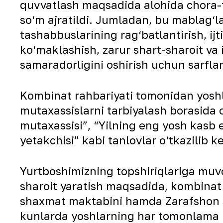
quvvatlash maqsadida alohida chora-ta
so‘m ajratildi. Jumladan, bu mablag‘la
tashabbuslarining rag‘batlantirish, ijt
ko‘maklashish, zarur shart-sharoit va 
samaradorligini oshirish uchun sarfla
Kombinat rahbariyati tomonidan yoshla
mutaxassislarni tarbiyalash borasida o
mutaxassisi”, “Yilning eng yosh kasb eg
yetakchisi” kabi tanlovlar o‘tkazilib 
Yurtboshimizning topshiriqlariga muvo
sharoit yaratish maqsadida, kombinat
shaxmat maktabini hamda Zarafshon s
kunlarda yoshlarning har tomonlama b