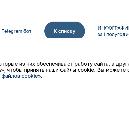
ИНФОГРАФИКА
 Telegram бот
К списку
за I полугоди
оторые из них обеспечивают работу сайта, а дру
», чтобы принять наши файлы cookie. Вы можете 
 файлов cookie»
.
Ваш email
 «НГМК») входит в четвёрку крупнейших мировых
ятием, использующим последние инновации и передовые
а: от геологоразведки до реализации готовой продукции.