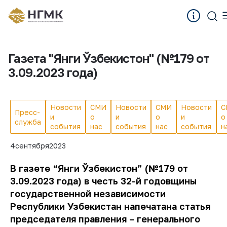
Газета "Янги Ўзбекистон" (№179 от
3.09.2023 года)
Новости
СМИ
Новости
СМИ
Новости
С
Пресс-
и
о
и
о
и
о
служба
события
нас
события
нас
события
н
4
сентября
2023
В газете “Янги Ўзбекистон” (№179 от
3.09.2023 года) в честь 32-й годовщины
государственной независимости
Республики Узбекистан напечатана статья
председателя правления – генерального