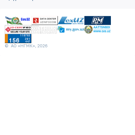
©
АО «НГМК»,
2026