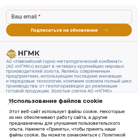
Ваш email
Подписаться на обновления
АО «Навоийский горно-металлургический комбинат»
(АО «НГМК») входит в четвёрку крупнейших мировых
производителей золота. Являясь современным
предприятием, использующим последние инновации
и передовые технологии, компания освоила полный цикл
производства: от геологоразведки до реализации
готовой продукции. Золотые слитки АО «НГМК»
со знаком пробы «999,9» стали узнаваемым брендом
Использование файлов cookie
Узбекистана на мировых биржах цветных металлов.
Этот веб-сайт использует файлы cookie. Некоторые
О компании
Контакты
из них обеспечивают работу сайта, а другие
предназначены для улучшения пользовательского
Наша деятельность
Карта сайта
опыта. Нажмите «Принять», чтобы принять наши
файлы cookie. Вы можете ознакомиться с Политикой