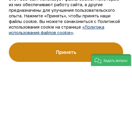
Ваш email
из них обеспечивают работу сайта, а другие
предназначены для улучшения пользовательского
Подписаться на обновления
опыта. Нажмите «Принять», чтобы принять наши
файлы cookie. Вы можете ознакомиться с Политикой
использования cookie на странице
«Политика
использования файлов cookie»
.
АО «Навоийский горно-металлургический комбинат»
(АО «НГМК») входит в четвёрку крупнейших мировых
Принять
производителей золота. Являясь современным
предприятием, использующим последние инновации
Задать вопрос
и передовые технологии, компания освоила полный цикл
производства: от геологоразведки до реализации
готовой продукции. Золотые слитки АО «НГМК»
со знаком пробы «999,9» стали узнаваемым брендом
Узбекистана на мировых биржах цветных металлов.
О компании
Контакты
Наша деятельность
Карта сайта
Устойчивое развитие
Условия использования