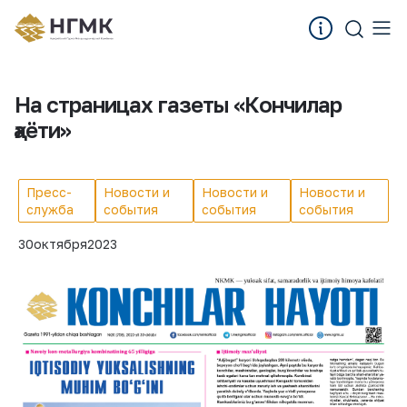
На страницах газеты «Кончилар
ҳаёти»
Пресс-
Новости и
Новости и
Новости и
служба
события
события
события
30
октября
2023