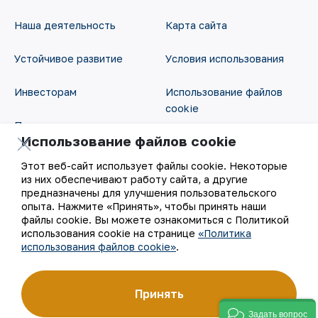
Наша деятельность
Карта сайта
Устойчивое развитие
Условия использования
Инвесторам
Использование файлов
cookie
Пресс-центр
Использование файлов cookie
Открытые данные
Карьера
Этот веб-сайт использует файлы cookie. Некоторые
RSS - лента
из них обеспечивают работу сайта, а другие
Цифровое правительство
предназначены для улучшения пользовательского
опыта. Нажмите «Принять», чтобы принять наши
файлы cookie. Вы можете ознакомиться с Политикой
использования cookie на странице
«Политика
использования файлов cookie»
.
Принять
©
АО «НГМК»,
2026
Задать вопрос