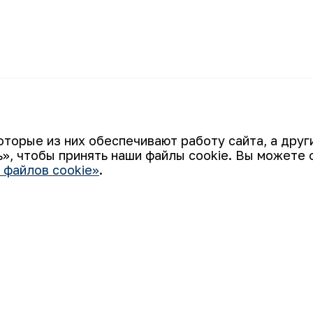
еждународной
Представител
К списку
выставке
конференции 
оторые из них обеспечивают работу сайта, а дру
», чтобы принять наши файлы cookie. Вы можете 
 файлов cookie»
.
Ваш email