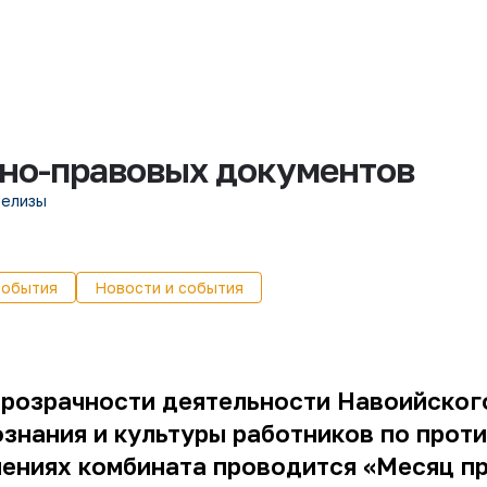
вно-правовых документов
релизы
события
Новости и события
 прозрачности деятельности Навоийског
знания и культуры работников по прот
лениях комбината проводится «Месяц п