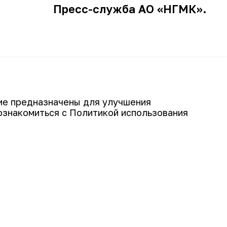
Пресс-служба АО «НГМК».
и комбината приняли участие в
MINEX Eurasia
гие предназначены для улучшения
ознакомиться с Политикой использования
Подписаться