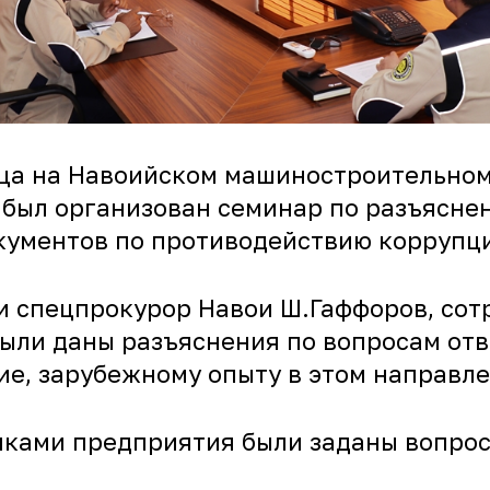
сяца на Навоийском машиностроительном
был организован семинар по разъясне
кументов по противодействию коррупц
и спецпрокурор Навои Ш.Гаффоров, со
ыли даны разъяснения по вопросам отв
е, зарубежному опыту в этом направле
ками предприятия были заданы вопрос