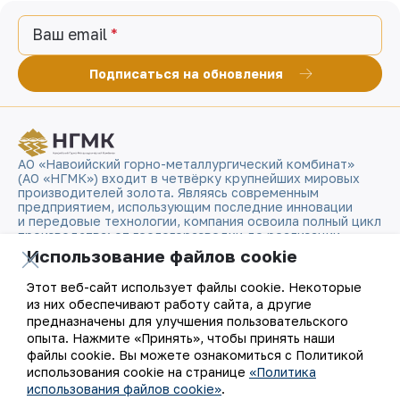
Ваш email
Подписаться на обновления
АО «Навоийский горно-металлургический комбинат»
(АО «НГМК») входит в четвёрку крупнейших мировых
производителей золота. Являясь современным
предприятием, использующим последние инновации
и передовые технологии, компания освоила полный цикл
производства: от геологоразведки до реализации
готовой продукции. Золотые слитки АО «НГМК»
Использование файлов cookie
со знаком пробы «999,9» стали узнаваемым брендом
Узбекистана на мировых биржах цветных металлов.
Этот веб-сайт использует файлы cookie. Некоторые
из них обеспечивают работу сайта, а другие
О компании
Контакты
предназначены для улучшения пользовательского
опыта. Нажмите «Принять», чтобы принять наши
файлы cookie. Вы можете ознакомиться с Политикой
Наша деятельность
Карта сайта
использования cookie на странице
«Политика
использования файлов cookie»
.