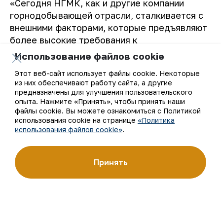
«Сегодня НГМК, как и другие компании
горнодобывающей отрасли, сталкивается с
внешними факторами, которые предъявляют
более высокие требования к
инвестиционному процессу, в частности
Использование файлов cookie
ограниченность финансовых ресурсов и
Этот веб-сайт использует файлы cookie. Некоторые
повышение требования банков к
из них обеспечивают работу сайта, а другие
обоснованию инвестиций, снижение темпов
предназначены для улучшения пользовательского
открытий новых месторождений,
опыта. Нажмите «Принять», чтобы принять наши
файлы cookie. Вы можете ознакомиться с Политикой
усложнение технологий переработки. В то
использования cookie на странице
«Политика
же время комбинат, как лидер отрасли,
использования файлов cookie»
.
осознает важность совершенствования
инвестиционного процесса как одного из
Принять
ключевых, так как он обеспечивает
эффективность капиталовложений и
поддерживает долгосрочные приоритеты
развития».