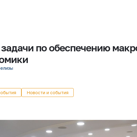
задачи по обеспечению мак
номики
релизы
события
Новости и события