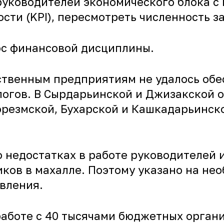
руководителей экономического блока с
ти (KPI), пересмотреть численность з
ос финансовой дисциплины.
ственным предприятиям не удалось обе
логов. В Сырдарьинской и Джизакской 
Хорезмской, Бухарской и Кашкадарьинско
о недостатках в работе руководителей 
ков в махалле. Поэтому указано на не
вления.
работе с 40 тысячами бюджетных орган