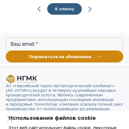
К списку
Ваш email
Подписаться на обновления
АО «Навоийский горно-металлургический комбинат»
(АО «НГМК») входит в четвёрку крупнейших мировых
производителей золота. Являясь современным
предприятием, использующим последние инновации
и передовые технологии, компания освоила полный цикл
производства: от геологоразведки до реализации
готовой продукции. Золотые слитки АО «НГМК»
Использование файлов cookie
со знаком пробы «999,9» стали узнаваемым брендом
Узбекистана на мировых биржах цветных металлов.
Этот веб-сайт использует файлы cookie. Некоторые