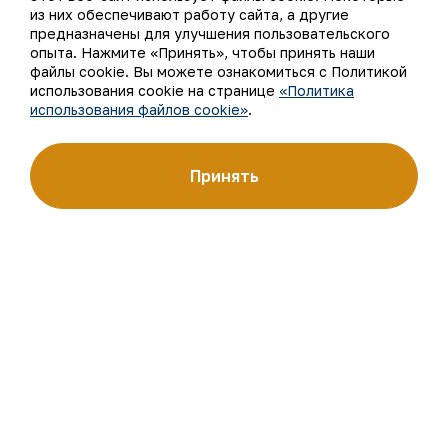
из них обеспечивают работу сайта, а другие
О компании
Контакты
предназначены для улучшения пользовательского
опыта. Нажмите «Принять», чтобы принять наши
Наша деятельность
Карта сайта
файлы cookie. Вы можете ознакомиться с Политикой
использования cookie на странице
«Политика
использования файлов cookie»
.
Устойчивое развитие
Условия использования
Инвесторам
Использование файлов
Принять
cookie
Пресс-центр
Открытые данные
Карьера
RSS - лента
Цифровое правительство