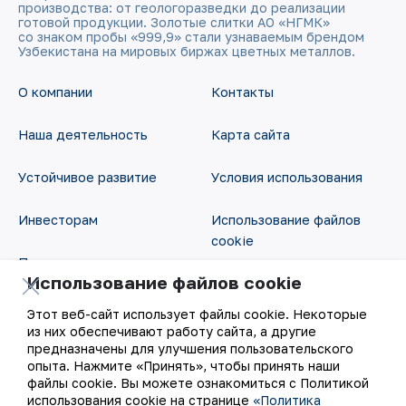
производства: от геологоразведки до реализации
готовой продукции. Золотые слитки АО «НГМК»
со знаком пробы «999,9» стали узнаваемым брендом
Узбекистана на мировых биржах цветных металлов.
О компании
Контакты
Наша деятельность
Карта сайта
Устойчивое развитие
Условия использования
Инвесторам
Использование файлов
cookie
Пресс-центр
Использование файлов cookie
Открытые данные
Карьера
Этот веб-сайт использует файлы cookie. Некоторые
RSS - лента
из них обеспечивают работу сайта, а другие
Цифровое правительство
предназначены для улучшения пользовательского
опыта. Нажмите «Принять», чтобы принять наши
файлы cookie. Вы можете ознакомиться с Политикой
использования cookie на странице
«Политика