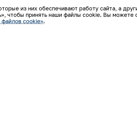
оторые из них обеспечивают работу сайта, а дру
», чтобы принять наши файлы cookie. Вы можете 
 файлов cookie»
.
 «НГМК») входит в четвёрку крупнейших мировых
ятием, использующим последние инновации и передовые
а: от геологоразведки до реализации готовой продукции.
али узнаваемым брендом Узбекистана на мировых биржах
Использование файлов cookie
во
Открытые данные
RSS - лента