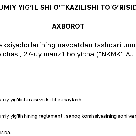
MIY YIG‘ILISHI
O‘TKAZILISHI TO‘G‘RISI
AXBOROT
siyadorlarining navbatdan tashqari umumi
‘chasi, 27-uy manzil bo‘yicha (“NKMK” AJ b
yigʼilishi raisi va kotibini saylash.
 yigʼilishining reglamenti, sanoq komissiyasining soni va sh
sida.