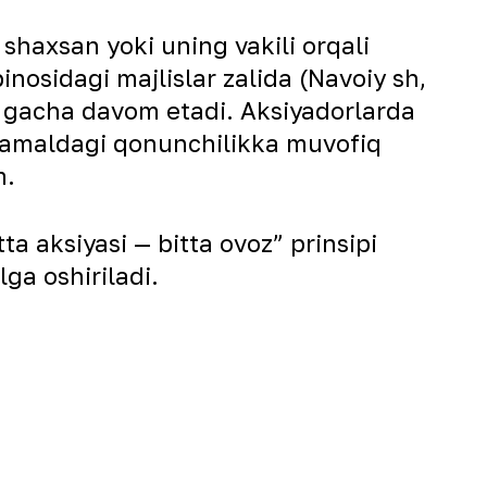
shaxsan yoki uning vakili orqali
inosidagi majlislar zalida (Navoiy sh,
00 gacha davom etadi. Аksiyadorlarda
da amaldagi qonunchilikka muvofiq
m.
a aksiyasi — bitta ovoz” prinsipi
ga oshiriladi.