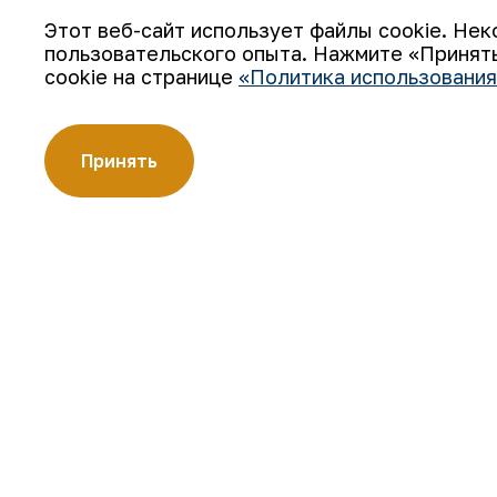
Этот веб-сайт использует файлы cookie. Нек
пользовательского опыта. Нажмите «Принять
cookie на странице
«Политика использования
АО «Навоийский горно-металлургический комбинат» (АО
производителей золота. Являясь современным предпри
технологии, компания освоила полный цикл производств
Принять
Золотые слитки АО «НГМК» со знаком пробы «999,9» ст
цветных металлов.
О компании
Карьера
Наша деятельность
Цифровое правительст
Устойчивое развитие
Контакты
Инвесторам
Карта сайта
Пресс-центр
Условия использования