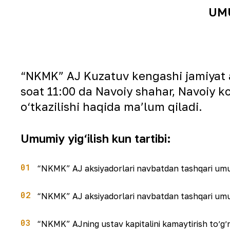
UMU
“NKMK” AJ Kuzatuv kengashi jamiyat ak
soat 11:00 da Navoiy shahar, Navoiy ko
o‘tkazilishi haqida maʼlum qiladi.
Umumiy yig‘ilish kun tartibi:
“NKMK” AJ aksiyadorlari navbatdan tashqari umumiy 
“NKMK” AJ aksiyadorlari navbatdan tashqari umumiy
“NKMK” AJning ustav kapitalini kamaytirish toʼgʼri