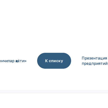
Презентация 
нчилар ҳаёти»
К списку
предприятий
Ваш email