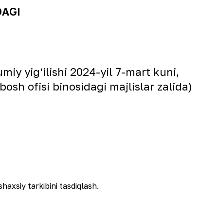
DAGI
y yig‘ilishi 2024-yil 7-mart kuni,
osh ofisi binosidagi majlislar zalida)
axsiy tarkibini tasdiqlash.