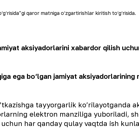
ʼrisida”gi qaror matniga oʼzgartirishlar kiritish toʼgʼrisida.
jamiyat aksiyadorlarini xabardor qilish uchu
iga ega bo‘lgan jamiyat aksiyadorlarining r
ʼtkazishga tayyorgarlik koʼrilayotganda ak
rlarning elektron manziliga yuboriladi, sh
ri uchun har qanday qulay vaqtda ish kunla