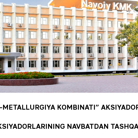
-METALLURGIYA KOMBINATI”
AKSIYADOR
KSIYADORLARINING
NAVBATDAN TASHQA