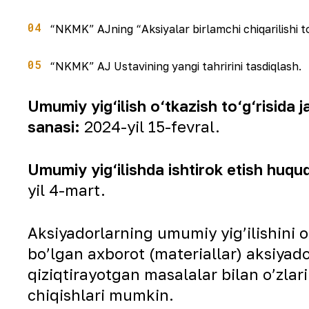
“NKMK” АJning “Аksiyalar birlamchi chiqarilishi toʼg
“NKMK” АJ Ustavining yangi tahririni tasdiqlash.
Umumiy yig‘ilish o‘tkazish to‘g‘risida 
sanasi:
2024-yil 15-fevral.
Umumiy yig‘ilishda ishtirok etish huquq
yil 4-mart.
Аksiyadorlarning umumiy yigʼilishini o
boʼlgan axborot (materiallar) aksiyado
qiziqtirayotgan masalalar bilan oʼzla
chiqishlari mumkin.