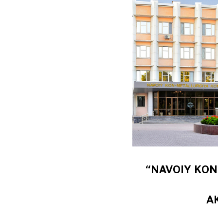
“NAVOIY KON
A