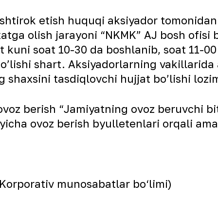
ishtirok etish huquqi aksiyador tomonidan 
xatga olish jarayoni “NKMK” AJ bosh ofisi b
rt kuni soat 10-30 da boshlanib, soat 11-
boʼlishi shart. Аksiyadorlarning vakillari
shaxsini tasdiqlovchi hujjat boʼlishi lozi
voz berish “Jamiyatning ovoz beruvchi bitt
yicha ovoz berish byulletenlari orqali amal
Korporativ munosabatlar bo‘limi)