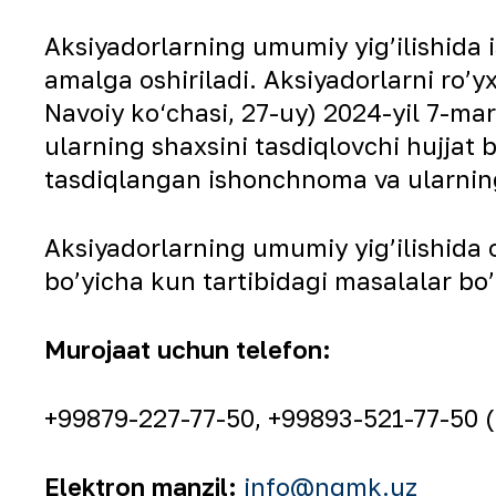
Аksiyadorlarning umumiy yigʼilishida 
amalga oshiriladi. Аksiyadorlarni roʼy
Navoiy ko‘chasi, 27-uy) 2024-yil 7-ma
ularning shaxsini tasdiqlovchi hujjat 
tasdiqlangan ishonchnoma va ularning 
Аksiyadorlarning umumiy yigʼilishida o
boʼyicha kun tartibidagi masalalar boʼ
Murojaat uchun telefon:
+99879-227-77-50, +99893-521-77-50 (
Elektron manzil:
info@ngmk.uz