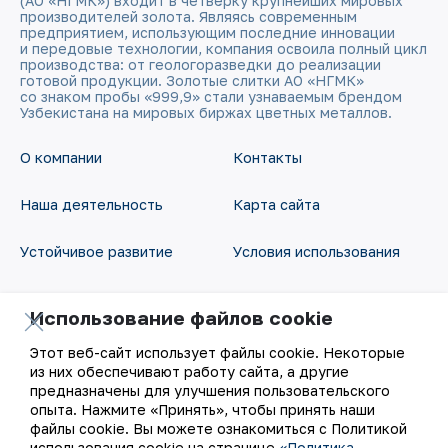
(АО «НГМК») входит в четвёрку крупнейших мировых
производителей золота. Являясь современным
предприятием, использующим последние инновации
и передовые технологии, компания освоила полный цикл
производства: от геологоразведки до реализации
готовой продукции. Золотые слитки АО «НГМК»
со знаком пробы «999,9» стали узнаваемым брендом
Узбекистана на мировых биржах цветных металлов.
О компании
Контакты
Наша деятельность
Карта сайта
Устойчивое развитие
Условия использования
Инвесторам
Использование файлов
Использование файлов cookie
cookie
Пресс-центр
Этот веб-сайт использует файлы cookie. Некоторые
Открытые данные
из них обеспечивают работу сайта, а другие
предназначены для улучшения пользовательского
Карьера
опыта. Нажмите «Принять», чтобы принять наши
RSS - лента
файлы cookie. Вы можете ознакомиться с Политикой
Цифровое правительство
использования cookie на странице
«Политика