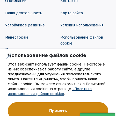
О компании
Контакты
Наша деятельность
Карта сайта
Устойчивое развитие
Условия использования
Инвесторам
Использование файлов
cookie
Пресс-центр
Использование файлов cookie
Открытые данные
Карьера
Этот веб-сайт использует файлы cookie. Некоторые
RSS - лента
из них обеспечивают работу сайта, а другие
Цифровое правительство
предназначены для улучшения пользовательского
опыта. Нажмите «Принять», чтобы принять наши
файлы cookie. Вы можете ознакомиться с Политикой
использования cookie на странице
«Политика
использования файлов cookie»
.
Принять
©
АО «НГМК»,
2026