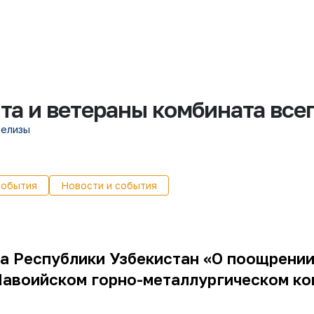
а и ветераны комбината всег
релизы
события
Новости и события
та Республики Узбекистан «О поощрени
 Навоийском горно-металлургическом ко