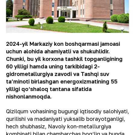
2024-yil Markaziy kon boshqarmasi jamoasi
uchun alohida ahamiyatli va shukuhlidir.
Chunki, bu yil korxona tashkil topganligining
60 yilligi hamda uning tarkibidagi 2-
gidrometallurgiya zavodi va Tashqi suv
ta’minoti birlashgan energoxizmatining 55
yilligi qo‘shaloq tantana sifatida
nishonlanmoqda.
Qizilqum vohasining bugungi iqtisodiy salohiyati,
qurilishi va madaniyati yuksalib borayotganligi,
hech shubhasiz, Navoiy kon-metallurgiya
kombinati bilan chambarchas bog‘liq va bunda