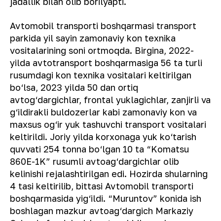
jadallik bilan olib borilyapti.
Avtomobil transporti boshqarmasi transport
parkida yil sayin zamonaviy kon texnika
vositalarining soni ortmoqda. Birgina, 2022-
yilda avtotransport boshqarmasiga 56 ta turli
rusumdagi kon texnika vositalari keltirilgan
bo‘lsa, 2023 yilda 50 dan ortiq
avtog‘dargichlar, frontal yuklagichlar, zanjirli va
g‘ildirakli buldozerlar kabi zamonaviy kon va
maxsus og‘ir yuk tashuvchi transport vositalari
keltirildi. Joriy yilda korxonaga yuk ko‘tarish
quvvati 254 tonna bo‘lgan 10 ta “Komatsu
860E-1K” rusumli avtoag‘dargichlar olib
kelinishi rejalashtirilgan edi. Hozirda shularning
4 tasi keltirilib, bittasi Avtomobil transporti
boshqarmasida yig‘ildi. “Muruntov” konida ish
boshlagan mazkur avtoag‘dargich Markaziy