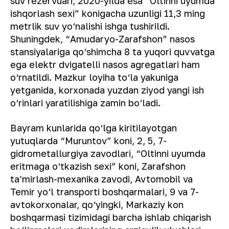
suv rezervuari, 2020-yilda esa “Oltinni uyumda
ishqorlash sexi” konigacha uzunligi 11,3 ming
metrlik suv yo‘nalishi ishga tushirildi.
Shuningdek, “Amudaryo-Zarafshon” nasos
stansiyalariga qo‘shimcha 8 ta yuqori quvvatga
ega elektr dvigatelli nasos agregatlari ham
o‘rnatildi. Mazkur loyiha to‘la yakuniga
yetganida, korxonada yuzdan ziyod yangi ish
o‘rinlari yaratilishiga zamin bo‘ladi.
Bayram kunlarida qo‘lga kiritilayotgan
yutuqlarda “Muruntov” koni, 2, 5, 7-
gidrometallurgiya zavodlari, “Oltinni uyumda
eritmaga o‘tkazish sexi” koni, Zarafshon
ta’mirlash-mexanika zavodi, Avtomobil va
Temir yo‘l transporti boshqarmalari, 9 va 7-
avtokorxonalar, qo‘yingki, Markaziy kon
boshqarmasi tizimidagi barcha ishlab chiqarish