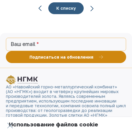
К списку
Ваш email
Подписаться на обновления
АО «Навоийский горно-металлургический комбинат»
(АО «НГМК») входит в четвёрку крупнейших мировых
производителей золота. Являясь современным
предприятием, использующим последние инновации
и передовые технологии, компания освоила полный цикл
производства: от геологоразведки до реализации
готовой продукции. Золотые слитки АО «НГМК»
со знаком пробы «999,9» стали узнаваемым брендом
Использование файлов cookie
Узбекистана на мировых биржах цветных металлов.