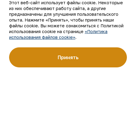
Этот веб-сайт использует файлы cookie. Некоторые
О компании
Контакты
из них обеспечивают работу сайта, а другие
предназначены для улучшения пользовательского
опыта. Нажмите «Принять», чтобы принять наши
Наша деятельность
Карта сайта
файлы cookie. Вы можете ознакомиться с Политикой
использования cookie на странице
«Политика
Устойчивое развитие
Условия использования
использования файлов cookie»
.
Инвесторам
Использование файлов
cookie
Принять
Пресс-центр
Открытые данные
Карьера
RSS - лента
Цифровое правительство