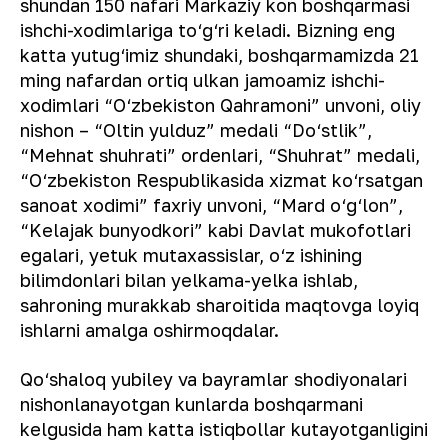
shundan 150 nafari Markaziy kon boshqarmasi
ishchi-xodimlariga to‘g‘ri keladi. Bizning eng
katta yutug‘imiz shundaki, boshqarmamizda 21
ming nafardan ortiq ulkan jamoamiz ishchi-
xodimlari “O‘zbekiston Qahramoni” unvoni, oliy
nishon – “Oltin yulduz” medali “Do‘stlik”,
“Mehnat shuhrati” ordenlari, “Shuhrat” medali,
“O‘zbekiston Respublikasida xizmat ko‘rsatgan
sanoat xodimi” faxriy unvoni, “Mard o‘g‘lon”,
“Kelajak bunyodkori” kabi Davlat mukofotlari
egalari, yetuk mutaxassislar, o‘z ishining
bilimdonlari bilan yelkama-yelka ishlab,
sahroning murakkab sharoitida maqtovga loyiq
ishlarni amalga oshirmoqdalar.
Qo‘shaloq yubiley va bayramlar shodiyonalari
nishonlanayotgan kunlarda boshqarmani
kelgusida ham katta istiqbollar kutayotganligini