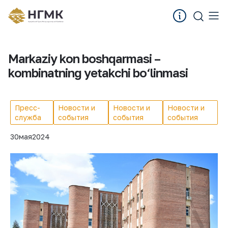
Markaziy kon boshqarmasi –
kombinatning yetakchi bo‘linmasi
Пресс-
Новости и
Новости и
Новости и
служба
события
события
события
30
мая
2024