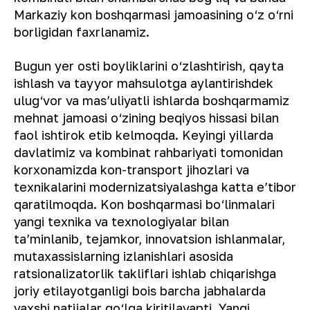
Markaziy kon boshqarmasi jamoasining o‘z o‘rni
borligidan faxrlanamiz.
Bugun yer osti boyliklarini o‘zlashtirish, qayta
ishlash va tayyor mahsulotga aylantirishdek
ulug‘vor va mas’uliyatli ishlarda boshqarmamiz
mehnat jamoasi o‘zining beqiyos hissasi bilan
faol ishtirok etib kelmoqda. Keyingi yillarda
davlatimiz va kombinat rahbariyati tomonidan
korxonamizda kon-transport jihozlari va
texnikalarini modernizatsiyalashga katta e’tibor
qaratilmoqda. Kon boshqarmasi bo‘linmalari
yangi texnika va texnologiyalar bilan
ta’minlanib, tejamkor, innovatsion ishlanmalar,
mutaxassislarning izlanishlari asosida
ratsionalizatorlik takliflari ishlab chiqarishga
joriy etilayotganligi bois barcha jabhalarda
yaxshi natijalar qo‘lga kiritilayapti. Yangi