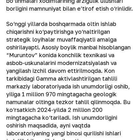
bo‘linmalari xodimlarining arzigulik ulushlari
borligini mamnuniyat bilan e’tirof etish o‘rinlidir.
So‘nggi yillarda boshqarmada oltin ishlab
chiqarishni ko‘paytirishga yo‘naltirilgan
strategik loyihalar muvaffaqiyatli amalga
oshirilayapti. Asosiy boylik manbai hisoblangan
“Muruntov” konida konchilik texnikasi va
asbob-uskunalarini modernizatsiyalash va
yangilash izchil davom ettirilmoqda. Kon
tarkibidagi Gamma aktivlashtirilgan tahlili
markaziy laboratoriyada ish unumdorligi oshib,
yiliga 1 million 970 mingtagacha geologik
namunalar oltinga tezkor tahlil qilinmoqda. Bu
ko‘rsatkich 2024-yilda 2 million 200
mingtagacha ko‘tariladi. Ish unumdorligini
oshirish maqsadida, ayni vaqtda
laboratoriyaning yangi binosi qurilishi ishlari