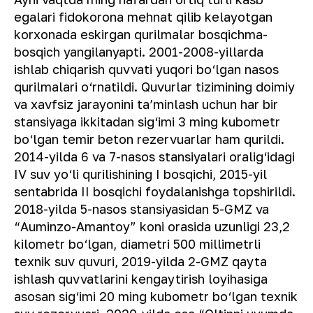
egalari fidokorona mehnat qilib kelayotgan
korxonada eskirgan qurilmalar bosqichma-
bosqich yangilanyapti. 2001-2008-yillarda
ishlab chiqarish quvvati yuqori bo‘lgan nasos
qurilmalari o‘rnatildi. Quvurlar tizimining doimiy
va xavfsiz jarayonini ta’minlash uchun har bir
stansiyaga ikkitadan sig‘imi 3 ming kubometr
bo‘lgan temir beton rezervuarlar ham qurildi.
2014-yilda 6 va 7-nasos stansiyalari oralig‘idagi
IV suv yo‘li qurilishining I bosqichi, 2015-yil
sentabrida II bosqichi foydalanishga topshirildi.
2018-yilda 5-nasos stansiyasidan 5-GMZ va
“Auminzo-Amantoy” koni orasida uzunligi 23,2
kilometr bo‘lgan, diametri 500 millimetrli
texnik suv quvuri, 2019-yilda 2-GMZ qayta
ishlash quvvatlarini kengaytirish loyihasiga
asosan sig‘imi 20 ming kubometr bo‘lgan texnik