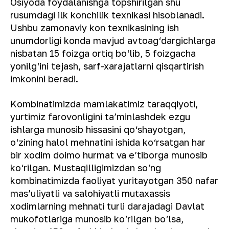
Osiyoda foydalanishga topshirilgan shu
rusumdagi ilk konchilik texnikasi hisoblanadi.
Ushbu zamonaviy kon texnikasining ish
unumdorligi konda mavjud avtoag‘dargichlarga
nisbatan 15 foizga ortiq bo‘lib, 5 foizgacha
yonilg‘ini tejash, sarf-xarajatlarni qisqartirish
imkonini beradi.
Kombinatimizda mamlakatimiz taraqqiyoti,
yurtimiz farovonligini ta’minlashdek ezgu
ishlarga munosib hissasini qo‘shayotgan,
o‘zining halol mehnatini ishida ko‘rsatgan har
bir xodim doimo hurmat va e’tiborga munosib
ko‘rilgan. Mustaqilligimizdan so‘ng
kombinatimizda faoliyat yuritayotgan 350 nafar
mas’uliyatli va salohiyatli mutaxassis
xodimlarning mehnati turli darajadagi Davlat
mukofotlariga munosib ko‘rilgan bo‘lsa,