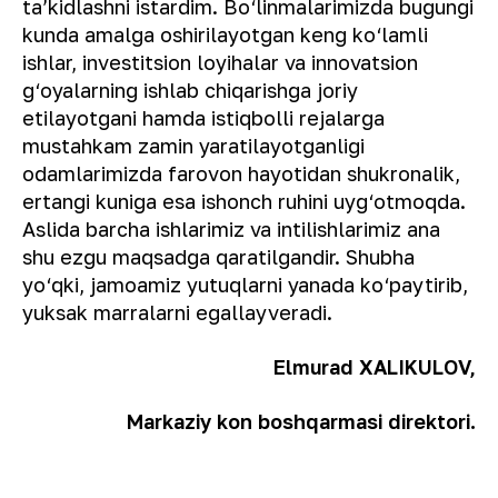
ta’kidlashni istardim. Bo‘linmalarimizda bugungi
kunda amalga oshirilayotgan keng ko‘lamli
ishlar, investitsion loyihalar va innovatsion
g‘oyalarning ishlab chiqarishga joriy
etilayotgani hamda istiqbolli rejalarga
mustahkam zamin yaratilayotganligi
odamlarimizda farovon hayotidan shukronalik,
ertangi kuniga esa ishonch ruhini uyg‘otmoqda.
Aslida barcha ishlarimiz va intilishlarimiz ana
shu ezgu maqsadga qaratilgandir. Shubha
yo‘qki, jamoamiz yutuqlarni yanada ko‘paytirib,
yuksak marralarni egallayveradi.
Elmurad XALIKULOV,
Markaziy kon boshqarmasi direktori.