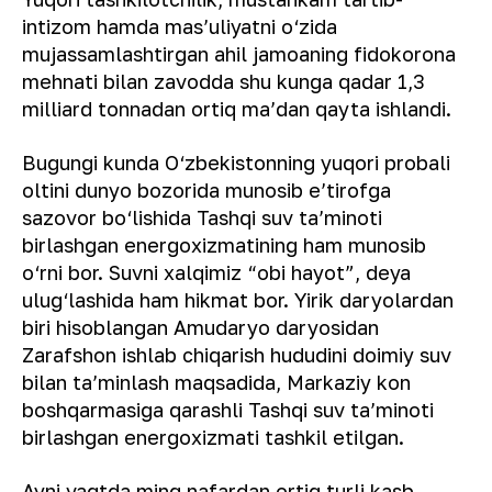
intizom hamda mas’uliyatni o‘zida
mujassamlashtirgan ahil jamoaning fidokorona
mehnati bilan zavodda shu kunga qadar 1,3
milliard tonnadan ortiq ma’dan qayta ishlandi.
Bugungi kunda O‘zbekistonning yuqori probali
oltini dunyo bozorida munosib e’tirofga
sazovor bo‘lishida Tashqi suv ta’minoti
birlashgan energoxizmatining ham munosib
o‘rni bor. Suvni xalqimiz “obi hayot”, deya
ulug‘lashida ham hikmat bor. Yirik daryolardan
biri hisoblangan Amudaryo daryosidan
Zarafshon ishlab chiqarish hududini doimiy suv
bilan ta’minlash maqsadida, Markaziy kon
boshqarmasiga qarashli Tashqi suv ta’minoti
birlashgan energoxizmati tashkil etilgan.
Ayni vaqtda ming nafardan ortiq turli kasb