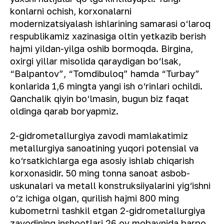
konlarni ochish, korxonalarni
modernizatsiyalash ishlarining samarasi o‘laroq
respublikamiz xazinasiga oltin yetkazib berish
hajmi yildan-yilga oshib bormoqda. Birgina,
oxirgi yillar misolida qaraydigan bo‘lsak,
“Balpantov”, “Tomdibuloq” hamda “Turbay”
konlarida 1,6 mingta yangi ish o‘rinlari ochildi.
Qanchalik qiyin bo‘lmasin, bugun biz faqat
oldinga qarab boryapmiz.
2-gidrometallurgiya zavodi mamlakatimiz
metallurgiya sanoatining yuqori potensial va
ko‘rsatkichlarga ega asosiy ishlab chiqarish
korxonasidir. 50 ming tonna sanoat asbob-
uskunalari va metall konstruksiiyalarini yig‘ishni
o‘z ichiga olgan, qurilish hajmi 800 ming
kubometrni tashkil etgan 2-gidrometallurgiya
zavodining inshootlari 26 oy mobaynida barpo