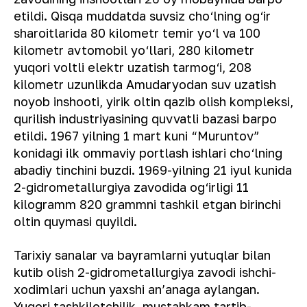
etildi. Qisqa muddatda suvsiz cho‘lning og‘ir
sharoitlarida 80 kilometr temir yo‘l va 100
kilometr avtomobil yo‘llari, 280 kilometr
yuqori voltli elektr uzatish tarmog‘i, 208
kilometr uzunlikda Amudaryodan suv uzatish
noyob inshooti, yirik oltin qazib olish kompleksi,
qurilish industriyasining quvvatli bazasi barpo
etildi. 1967 yilning 1 mart kuni “Muruntov”
konidagi ilk ommaviy portlash ishlari cho‘lning
abadiy tinchini buzdi. 1969-yilning 21 iyul kunida
2-gidrometallurgiya zavodida og‘irligi 11
kilogramm 820 grammni tashkil etgan birinchi
oltin quymasi quyildi.
Tarixiy sanalar va bayramlarni yutuqlar bilan
kutib olish 2-gidrometallurgiya zavodi ishchi-
xodimlari uchun yaxshi an’anaga aylangan.
Yuqori tashkilotchilik, mustahkam tartib-