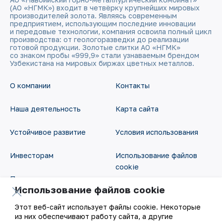
(АО «НГМК») входит в четвёрку крупнейших мировых
производителей золота. Являясь современным
предприятием, использующим последние инновации
и передовые технологии, компания освоила полный цикл
производства: от геологоразведки до реализации
готовой продукции. Золотые слитки АО «НГМК»
со знаком пробы «999,9» стали узнаваемым брендом
Узбекистана на мировых биржах цветных металлов.
О компании
Контакты
Наша деятельность
Карта сайта
Устойчивое развитие
Условия использования
Инвесторам
Использование файлов
cookie
Пресс-центр
Использование файлов cookie
Открытые данные
Карьера
Этот веб-сайт использует файлы cookie. Некоторые
RSS - лента
из них обеспечивают работу сайта, а другие