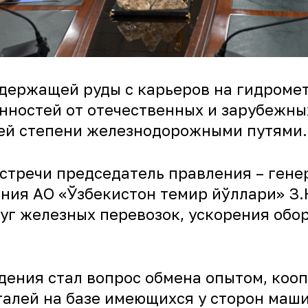
держащей руды с карьеров на гидроме
нностей от отечественных и зарубежны
шей степени железнодорожными путями.
 встречи председатель правления – ген
ения АО «Ўзбекистон темир йўллари» З
уг железных перевозок, ускорения обо
ения стал вопрос обмена опытом, кооп
еталей на базе имеющихся у сторон ма