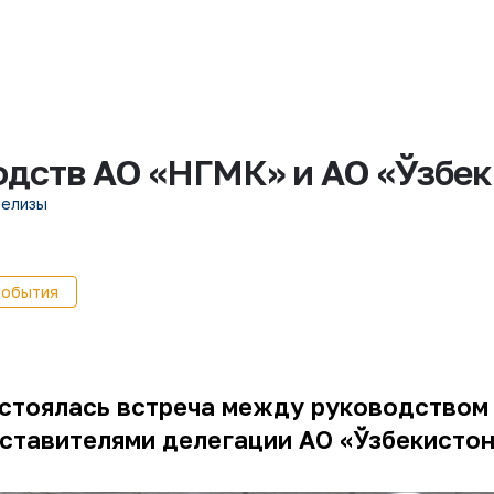
одств АО «НГМК» и АО «Ўзбек
релизы
события
остоялась встреча между руководством
ставителями делегации АО «
Ўзбекистон