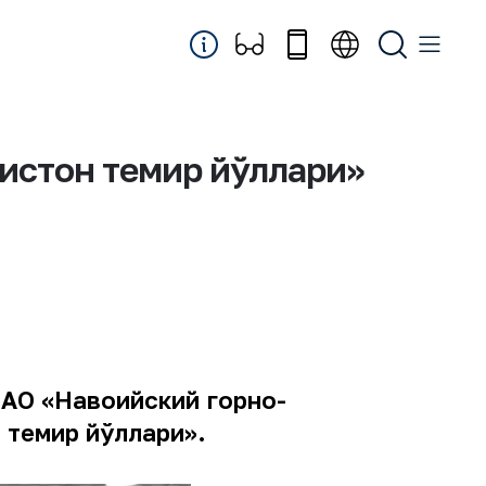
истон темир йўллари»
 АО «Навоийский горно-
 темир йўллари
».