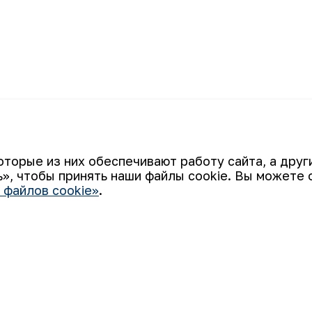
ющая техники
К списку
Расширяется
оторые из них обеспечивают работу сайта, а дру
», чтобы принять наши файлы cookie. Вы можете 
 файлов cookie»
.
Ваш email