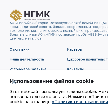
АО «Навоийский горно-металлургический комбинат» (АО
производителей золота. Являясь современным предпри
технологии, компания освоила полный цикл производств
Золотые слитки АО «НГМК» со знаком пробы «999,9» ст
цветных металлов.
О компании
Карьера
Наша деятельность
Цифровое правительст
Устойчивое развитие
Контакты
Инвесторам
Карта сайта
Использование файлов cookie
Пресс-центр
Условия использования
Этот веб-сайт использует файлы cookie. Нек
пользовательского опыта. Нажмите «Принять
cookie на странице
«Политика использования