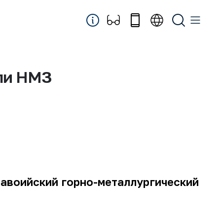
или НМЗ
Навоийский горно-металлургический