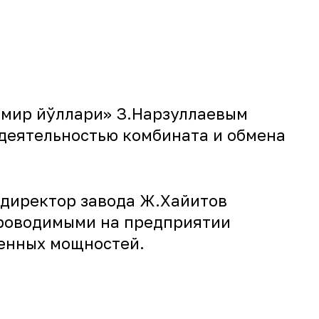
темир йўллари» З.Нарзуллаевым
деятельностью комбината и обмена
 директор завода Ж.Хайитов
проводимыми на предприятии
енных мощностей.