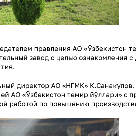
дседателем правления АО «Ўзбекистон 
ельный завод с целью ознакомления с 
тия.
ьный директор АО «НГМК» К.Санакулов,
ей АО «Ўзбекистон темир йўллари» с 
кой работой по повышению производств