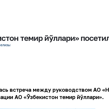
истон темир йўллари» посет
релизы
лась встреча между руководством АО «
ации АО «Ўзбекистон темир йўллари».