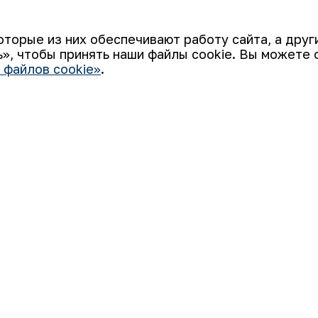
Ваш email
оторые из них обеспечивают работу сайта, а дру
», чтобы принять наши файлы cookie. Вы можете 
 файлов cookie»
.
 «НГМК») входит в четвёрку крупнейших мировых
ятием, использующим последние инновации и передовые
а: от геологоразведки до реализации готовой продукции.
али узнаваемым брендом Узбекистана на мировых биржах
Использование файлов cookie
во
Открытые данные
RSS - лента