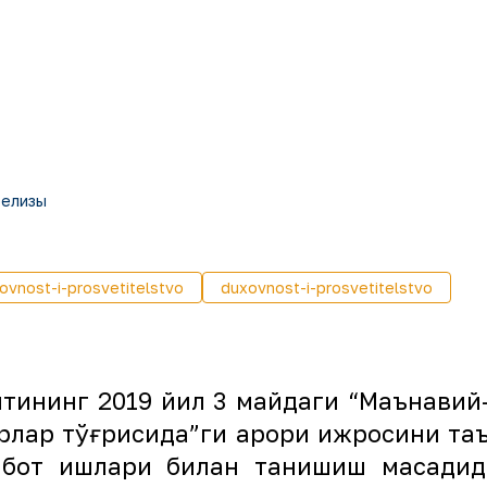
релизы
ovnost-i-prosvetitelstvo
duxovnost-i-prosvetitelstvo
нтининг 2019 йил 3 майдаги “Маънави
ирлар тўғрисида”ги қарори ижросини т
ибот ишлари билан танишиш мақсадид