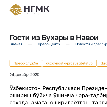
Гости из Бухары в Навои
Главная
Пресс-центр
Новости и пресс-
Пресс-служба
duxovnost-i-prosvetitelstvo
dux
декабря
2020
24
Ўзбекистон Республикаси Президе
ошириш бўйича қўшимча чора-тадб
соҳада амага оширилаётган тарғ