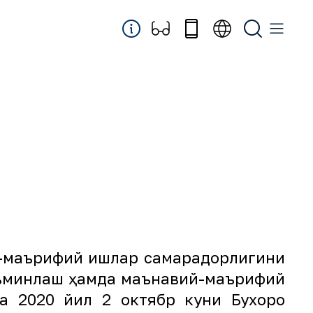
й-маърифий ишлар самарадорлигини
аъминлаш ҳамда маънавий-маърифий
а 2020 йил 2 октябр куни Бухоро