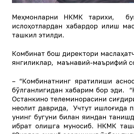
Меҳмонларни НКМК тарихи, бугу
ислоҳотлардан хабардор қилиш ма
ташкил этилди.
Комбинат бош директори маслаҳатч
янгиликлар, маънавий-маърифий со
– “Комбинатнинг яратилиши асно
бўлганлигидан хабарим бор эди. “
Останкино телеминорасини сиғдир
неолит даврида, Учтут қишлоғида 
унинг бугуни билан яқиндан тани
ибрат олишга муносиб. НКМК таш