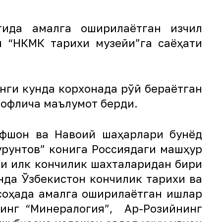
тида амалга оширилаётган изчил
и “НКМК тарихи музейи”га саёҳати
нги кунда корхонада рўй бераётган
рофлича маълумот берди.
афшон ва Навоий шаҳарлари бунёд
урунтов” конига Россиядаги машҳур
и илк кончилик шахталаридан бири
нда Ўзбекистон кончилик тарихи ва
соҳада амалга оширилаётган ишлар
инг “Минералогия”, Ар-Розийнинг