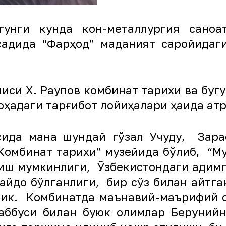
нги кунда кон-металлургия саноа
қсадида “Фарҳод” маданият саройидаг
иси Х. Раупов комбинат тарихи ва бугу
ҳадаги тарғибот лойиҳалари ҳақида ат
сида мана шундай гўзал Учқудуқ, Зар
Комбинат тарихи” музейида бўлиб, “М
иш мумкинлиги, Ўзбекистондаги қадимг
пайдо бўлганлиги, бир сўз билан айтга
шдик. Комбинатда маънавий-маърифий 
аббуси билан буюк олимлар Берунийн