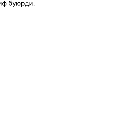
иф буюрди.