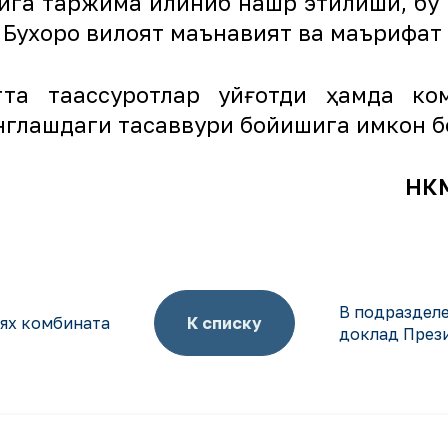
ига таржима қилиниб нашр этилиши, бу
ди Бухоро вилоят маънавият ва маърифа
та таассуротлар уйғотди ҳамда ком
нглашдаги тасаввури бойишига имкон б
НКМ
В подразделе
ях комбината
К списку
доклад През