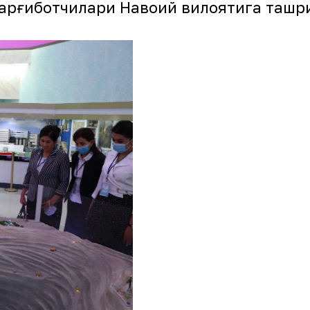
тарғиботчилари Навоий вилоятига ташр