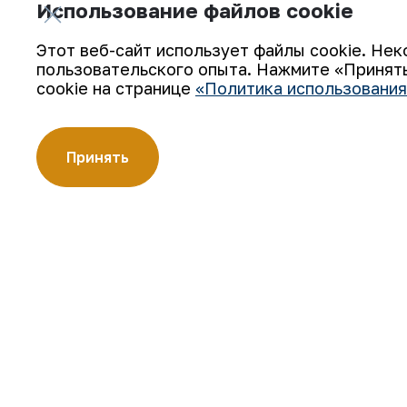
Использование файлов cookie
Подпишитесь на обновления:
Этот веб-сайт использует файлы cookie. Нек
пользовательского опыта. Нажмите «Принять
cookie на странице
«Политика использования
АО «Навоийский горно-металлургический комбинат» (АО
Принять
производителей золота. Являясь современным предпри
технологии, компания освоила полный цикл производств
Золотые слитки АО «НГМК» со знаком пробы «999,9» ст
цветных металлов.
О компании
Карьера
Наша деятельность
Цифровое правительст
Устойчивое развитие
Контакты
Инвесторам
Карта сайта
Пресс-центр
Условия использования