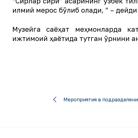
“Сирлар сири” асарининг ўзбек тил
илмий мерос бўлиб қолади, ” – дей
Музейга саёҳат меҳмонларда кат
ижтимоий ҳаётида тутган ўрнини а
Мероприятия в подразделени