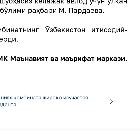
 шубҳасиз келажак авлод учун улкан
т бўлими раҳбари М. Пардаева.
бинатнинг Ўзбекистон иқтисодий-
ерди.
К Маънавият ва маърифат маркази.
ниях комбината широко изучается
идента