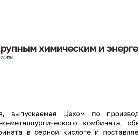
крупным химическим и энерг
релизы
я, выпускаемая Цехом по производ
но-металлургического комбината, об
мбината в серной кислоте и поставля