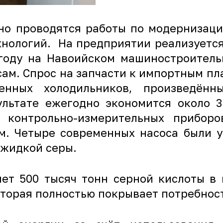
нно проводятся работы по модернизац
хнологий. На предприятии реализуется
7 году на Навоийском машиностроитель
сам. Спрос на запчасти к импортным п
енных холодильников, произведённ
ультате ежегодно экономится около 
контрольно-измерительных приборо
м. Четыре современных насоса были 
 жидкой серы.
яет 500 тысяч тонн серной кислоты в 
оторая полностью покрывает потребнос