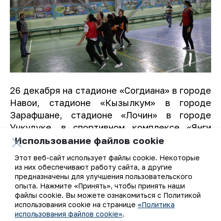
26 декабря на стадионе «Согдиана» в городе
Навои, стадионе «Кызылкум» в городе
Зарафшане, стадионе «Лочин» в городе
Учкудуке, в спортивном комплексе «Янги
хаёт» в посёлке Зафарабаде, стадионе
Использование файлов cookie
«Мехнат» в городе Нурабаде, культурно-
Этот веб-сайт использует файлы cookie. Некоторые
спортивном комплексе «Кончи» в посёлке
из них обеспечивают работу сайта, а другие
Заркенте в Самаркандской области,
предназначены для улучшения пользовательского
опыта. Нажмите «Принять», чтобы принять наши
спорткомплексе «Марджанбулак» в городке
файлы cookie. Вы можете ознакомиться с Политикой
Марджанбулак в Джизакской области
использования cookie на странице
«Политика
состоялись очередные спортивные и
использования файлов cookie»
.