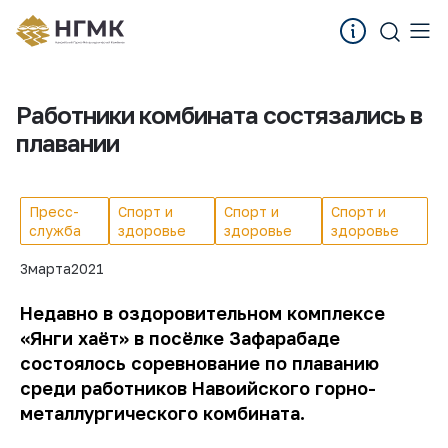
Работники комбината состязались в
плавании
Пресс-
Спорт и
Спорт и
Спорт и
служба
здоровье
здоровье
здоровье
3
марта
2021
Недавно в оздоровительном комплексе
«Янги хаёт» в посёлке Зафарабаде
состоялось соревнование по плаванию
среди работников Навоийского горно-
металлургического комбината.