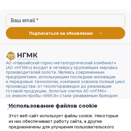
Ваш email
Подписаться на обновления
АО «Навоийский горно-металлургический комбинат»
(АО «НГМК») входит в четвёрку крупнейших мировых
производителей золота. Являясь современным
предприятием, использующим последние инновации
и передовые технологии, компания освоила полный цикл
производства: от геологоразведки до реализации
готовой продукции. Золотые слитки АО «НГМК»
со знаком пробы «999,9» стали узнаваемым брендом
Узбекистана на мировых биржах цветных металлов.
Использование файлов cookie
О компании
Контакты
Этот веб-сайт использует файлы cookie. Некоторые
из них обеспечивают работу сайта, а другие
предназначены для улучшения пользовательского
Наша деятельность
Карта сайта