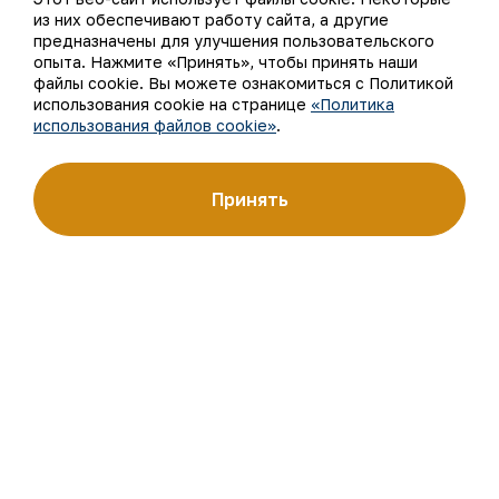
из них обеспечивают работу сайта, а другие
О компании
Контакты
предназначены для улучшения пользовательского
опыта. Нажмите «Принять», чтобы принять наши
Наша деятельность
Карта сайта
файлы cookie. Вы можете ознакомиться с Политикой
использования cookie на странице
«Политика
использования файлов cookie»
.
Устойчивое развитие
Условия использования
Инвесторам
Использование файлов
Принять
cookie
Пресс-центр
Открытые данные
Карьера
RSS - лента
Цифровое правительство