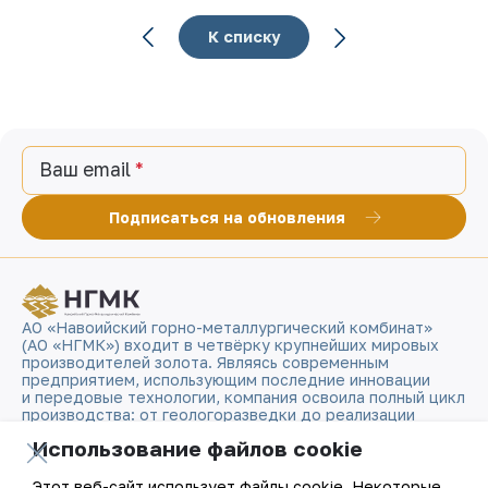
К списку
Ваш email
Подписаться на обновления
АО «Навоийский горно-металлургический комбинат»
(АО «НГМК») входит в четвёрку крупнейших мировых
производителей золота. Являясь современным
предприятием, использующим последние инновации
и передовые технологии, компания освоила полный цикл
производства: от геологоразведки до реализации
готовой продукции. Золотые слитки АО «НГМК»
Использование файлов cookie
со знаком пробы «999,9» стали узнаваемым брендом
Узбекистана на мировых биржах цветных металлов.
Этот веб-сайт использует файлы cookie. Некоторые