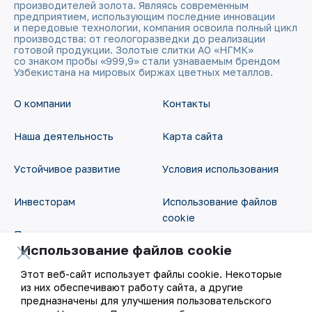
производителей золота. Являясь современным
предприятием, использующим последние инновации
и передовые технологии, компания освоила полный цикл
производства: от геологоразведки до реализации
готовой продукции. Золотые слитки АО «НГМК»
со знаком пробы «999,9» стали узнаваемым брендом
Узбекистана на мировых биржах цветных металлов.
О компании
Контакты
Наша деятельность
Карта сайта
Устойчивое развитие
Условия использования
Инвесторам
Использование файлов
cookie
Пресс-центр
Использование файлов cookie
Открытые данные
Карьера
Этот веб-сайт использует файлы cookie. Некоторые
RSS - лента
из них обеспечивают работу сайта, а другие
Цифровое правительство
предназначены для улучшения пользовательского