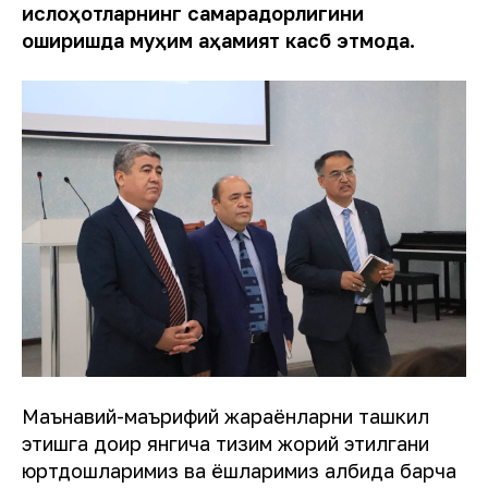
ислоҳотларнинг самарадорлигини
оширишда муҳим аҳамият касб этмоқда.
Маънавий-маърифий жараёнларни ташкил
этишга доир янгича тизим жорий этилгани
юртдошларимиз ва ёшларимиз қалбида барча