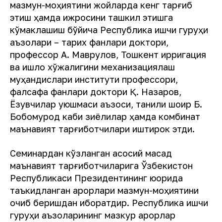
мазмун-моҳиятини жойларда кенг тарғиб
этиш ҳамда ижросини ташкил этишга
кўмаклашиш бўйича Республика ишчи гуруҳи
аъзолари – тарих фанлари доктори,
профессор А. Маврулов, Тошкент ирригация
ва қишлоқ хўжалигини механизациялаш
муҳандислари институти профессори,
фалсафа фанлари доктори Қ. Назаров,
Ёзувчилар уюшмаси аъзоси, таниқли шоир Б.
Бобомурод каби зиёлилар ҳамда комбинат
маънавият тарғиботчилари иштирок этди.
Семинардан кўзланган асосий мақсад
маънавият тарғиботчиларига Ўзбекистон
Республикаси Президентининг юқорида
таъкидланган қарорлари мазмун-моҳиятини
очиб беришдан иборатдир. Республика ишчи
гуруҳи аъзоларининг мазкур қарорлар