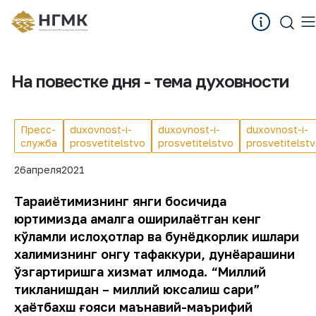
На повестке дня - тема духовности
Пресс-
duxovnost-i-
duxovnost-i-
duxovnost-i-
служба
prosvetitelstvo
prosvetitelstvo
prosvetitelst
26
апреля
2021
Тараққиётимизнинг янги босқичида
юртимизда амалга оширилаётган кенг
кўламли ислоҳотлар ва бунёдкорлик ишлари
халқимизнинг онгу тафаккури, дунёқарашини
ўзгартиришга хизмат қилмоқда. “Миллий
тикланишдан – миллий юксалиш сари”
ҳаётбахш ғояси маънавий-маърифий