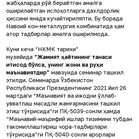
жабҳаларда рўй бераётган амалга
оширилаётган ислоҳотларга дахлдорлик
ҳиссини янада кучайтириляпти. Бу борада
Навоий кон-металлургия комбинатида ҳам
қатор тадбирлар амалга оширилмоқда.
Куни кеча “НКМК тарихи”
музейида
“Жамият ҳаётининг танаси
иқтисод бўлса, унинг жони ва руҳи
маънавиятдир”
мавзуида семинар ташкил
этилди. Семинарда Ўзбекистон
Республикаси Президентининг 2021 йил 26
мартдаги “Маънавият ва ижодни қўллаб-
қувватлаш мақсадли жамғармасини ташкил
этиш тўғрисида”ги ПҚ-5039-сонли ҳамда
“Маънавий-маърифий ишлар тизимини тубдан
такомиллаштириш чора-тадбирлари
тўғрисида”ги ПҚ-5040-сонли қарорлари