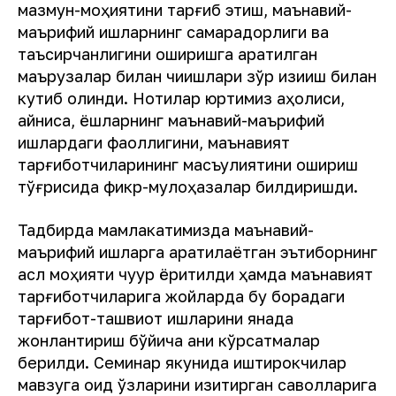
мазмун-моҳиятини тарғиб этиш, маънавий-
маърифий ишларнинг самарадорлиги ва
таъсирчанлигини оширишга қаратилган
маърузалар билан чиқишлари зўр қизиқиш билан
кутиб олинди. Нотиқлар юртимиз аҳолиси,
айниқса, ёшларнинг маънавий-маърифий
ишлардаги фаоллигини, маънавият
тарғиботчиларининг масъулиятини ошириш
тўғрисида фикр-мулоҳазалар билдиришди.
Тадбирда мамлакатимизда маънавий-
маърифий ишларга қаратилаётган эътиборнинг
асл моҳияти чуқур ёритилди ҳамда маънавият
тарғиботчиларига жойларда бу борадаги
тарғибот-ташвиқот ишларини янада
жонлантириш бўйича аниқ кўрсатмалар
берилди. Семинар якунида иштирокчилар
мавзуга оид ўзларини қизиқтирган саволларига