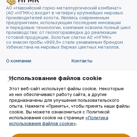
АО «Навоийский горно-металлургический комбинат»
(АО «НГМК») входит в четвёрку крупнейших мировых
производителей золота. Являясь современным
предприятием, использующим последние инновации
и передовые технологии, компания освоила полный цикл
производства: от геологоразведки до реализации
готовой продукции. Золотые слитки АО «НГМК»
со знаком пробы «999,9» стали узнаваемым брендом
Узбекистана на мировых биржах цветных металлов.
О компании
Контакты
Наша деятельность
Карта сайта
Использование файлов cookie
Этот веб-сайт использует файлы cookie. Некоторые
Устойчивое развитие
Условия использования
из них обеспечивают работу сайта, а другие
предназначены для улучшения пользовательского
Инвесторам
Использование файлов
опыта. Нажмите «Принять», чтобы принять наши файлы
cookie
cookie. Вы можете ознакомиться с Политикой
использования cookie на странице
«Политика
Пресс-центр
использования файлов cookie»
.
Открытые данные
Карьера