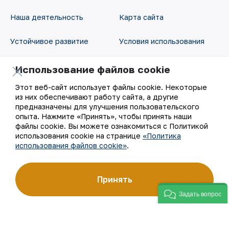
Наша деятельность
Карта сайта
Устойчивое развитие
Условия использования
Инвесторам
Использование файлов
Использование файлов cookie
cookie
Этот веб-сайт использует файлы cookie. Некоторые
Пресс-центр
из них обеспечивают работу сайта, а другие
Открытые данные
предназначены для улучшения пользовательского
Карьера
опыта. Нажмите «Принять», чтобы принять наши
RSS - лента
файлы cookie. Вы можете ознакомиться с Политикой
использования cookie на странице
«Политика
Цифровое правительство
использования файлов cookie»
.
Принять
Задать вопрос
©
АО «НГМК»,
2026