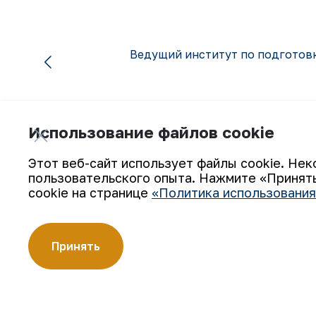
Ведущий институт по подготов
Использование файлов cookie
Этот веб-сайт использует файлы cookie. Нек
пользовательского опыта. Нажмите «Принять
Подпишитесь на обновления:
cookie на странице
«Политика использования
Принять
АО «Навоийский горно-металлургический комбинат» (АО
производителей золота. Являясь современным предпри
технологии, компания освоила полный цикл производств
Золотые слитки АО «НГМК» со знаком пробы «999,9» ст
цветных металлов.