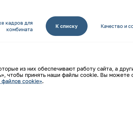
ке кадров для
К списку
Качество и с
комбината
оторые из них обеспечивают работу сайта, а дру
», чтобы принять наши файлы cookie. Вы можете 
Ваш email
 файлов cookie»
.
 «НГМК») входит в четвёрку крупнейших мировых
ятием, использующим последние инновации и передовые
а: от геологоразведки до реализации готовой продукции.
али узнаваемым брендом Узбекистана на мировых биржах