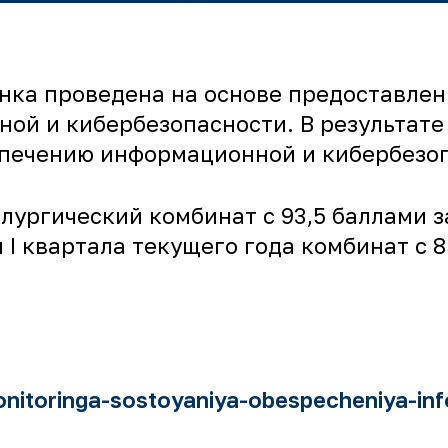
енка проведена на основе предоставле
ой и кибербезопасности. В результате
еспечению информационной и кибербезо
лургический комбинат с 93,5 баллами за
м I квартала текущего года комбинат с 
onitoringa-sostoyaniya-obespecheniya-inf